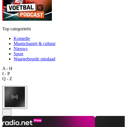
Top categorieën
Komedie
Maatschappij & cultuur
Nieuws
Sport
Waargebeurde misdaad
A - H
I - P
Q - Z