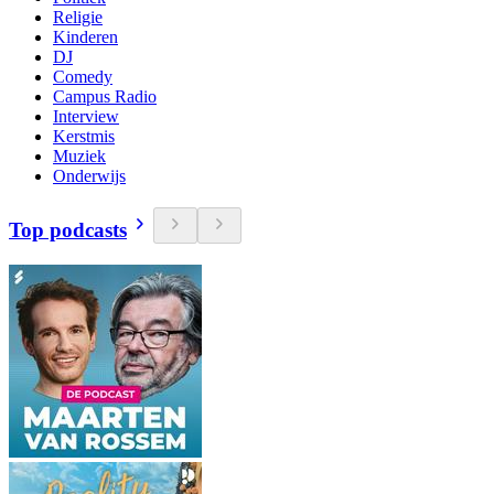
Religie
Kinderen
DJ
Comedy
Campus Radio
Interview
Kerstmis
Muziek
Onderwijs
Top podcasts