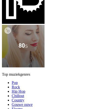
Top muziekgenres
Pop
Rock
Hip Hop
Chillout
Country
Gouwe ouwe
Electro