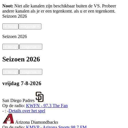
Noot:
Niet alle kanalen zijn beschikbaar buiten de VS. Probeer
andere kanalen als je er een tegenkomt.
als u er een tegenkomt.
Seizoen
2026
<
terug
volgende
>
Seizoen
2026
|
<
terug
volgende
>
Seizoen
2026
|
<
terug
volgende
>
vrijdag
7-8-2026
San Diego Padres
Op de radio:
KWFN - 97.3 The Fan
-
:
-
Details over het spel
Arizona Diamondbacks
Op de radio:
KMVP - Arizona Sports 98.7 FM