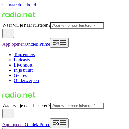
Ga naar de inhoud
Waar wil je naar luisteren?
App openen
Ontdek Prime
Topzenders
Podcasts
Live sport
In je buurt
Genres
Onderwerpen
Waar wil je naar luisteren?
App openen
Ontdek Prime