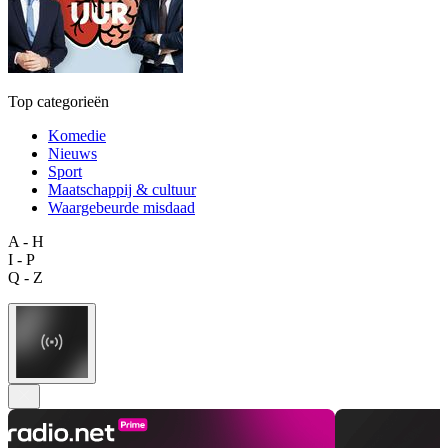
Top categorieën
Komedie
Nieuws
Sport
Maatschappij & cultuur
Waargebeurde misdaad
A - H
I - P
Q - Z