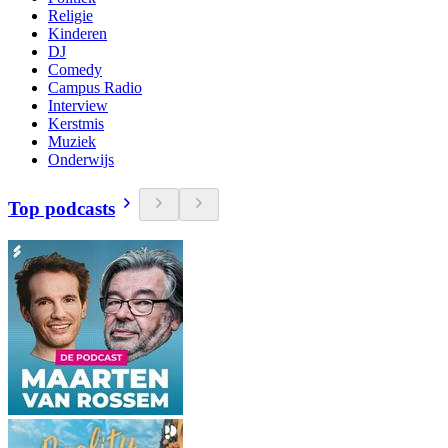
Religie
Kinderen
DJ
Comedy
Campus Radio
Interview
Kerstmis
Muziek
Onderwijs
Top podcasts