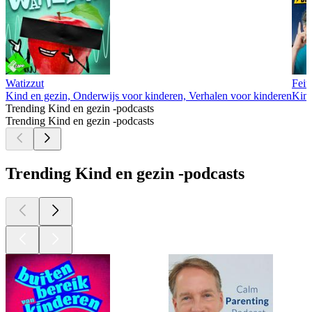
Watizzut
Feit
Kind en gezin, Onderwijs voor kinderen, Verhalen voor kinderen
Kind
Trending Kind en gezin -podcasts
Trending Kind en gezin -podcasts
Trending Kind en gezin -podcasts