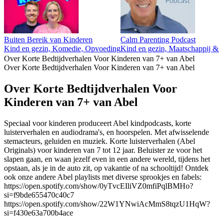
Buiten Bereik van Kinderen
Calm Parenting Podcast
Kind en gezin, Komedie, Opvoeding
Kind en gezin, Maatschappij & c
Over Korte Bedtijdverhalen Voor Kinderen van 7+ van Abel
Over Korte Bedtijdverhalen Voor Kinderen van 7+ van Abel
Over Korte Bedtijdverhalen Voor
Kinderen van 7+ van Abel
Speciaal voor kinderen produceert Abel kindpodcasts, korte
luisterverhalen en audiodrama's, en hoorspelen. Met afwisselende
stemacteurs, geluiden en muziek. Korte luisterverhalen (Abel
Originals) voor kinderen van 7 tot 12 jaar. Beluister ze voor het
slapen gaan, en waan jezelf even in een andere wereld, tijdens het
opstaan, als je in de auto zit, op vakantie of na schooltijd! Ontdek
ook onze andere Abel playlists met diverse sprookjes en fabels:
https://open.spotify.com/show/0yTvcEIliVZ0mfiPqlBMHo?
si=f9bde655470c40c7
https://open.spotify.com/show/22W1YNwiAcMmS8tqzU1HqW?
si=f430e63a700b4ace
Podcast website