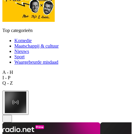
Top categorieën
Komedie
Maatschappij & cultuur
Nieuws
Sport
Waargebeurde misdaad
A - H
I - P
Q - Z