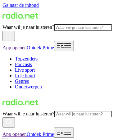
Ga naar de inhoud
Waar wil je naar luisteren?
App openen
Ontdek Prime
Topzenders
Podcasts
Live sport
In je buurt
Genres
Onderwerpen
Waar wil je naar luisteren?
App openen
Ontdek Prime