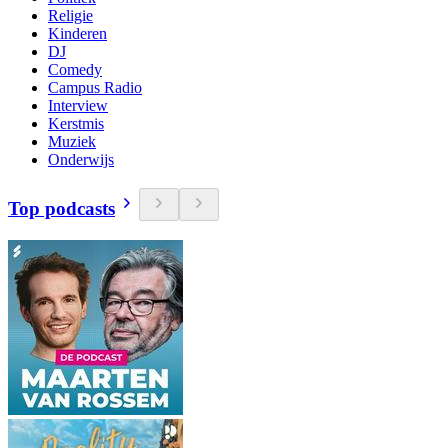
Religie
Kinderen
DJ
Comedy
Campus Radio
Interview
Kerstmis
Muziek
Onderwijs
Top podcasts