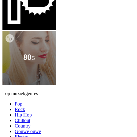
Top muziekgenres
Pop
Rock
Hip Hop
Chillout
Country
Gouwe ouwe
Electro