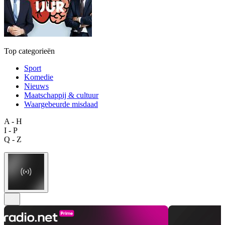
Top categorieën
Sport
Komedie
Nieuws
Maatschappij & cultuur
Waargebeurde misdaad
A - H
I - P
Q - Z