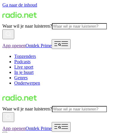
Ga naar de inhoud
Waar wil je naar luisteren?
App openen
Ontdek Prime
Topzenders
Podcasts
Live sport
In je buurt
Genres
Onderwerpen
Waar wil je naar luisteren?
App openen
Ontdek Prime