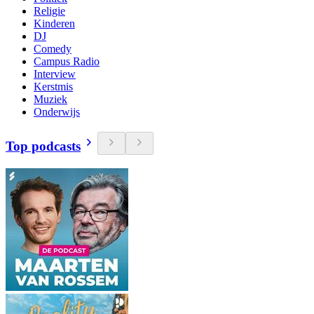
Religie
Kinderen
DJ
Comedy
Campus Radio
Interview
Kerstmis
Muziek
Onderwijs
Top podcasts