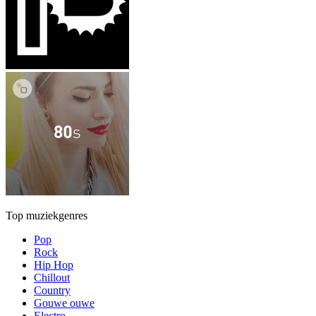
Top muziekgenres
Pop
Rock
Hip Hop
Chillout
Country
Gouwe ouwe
Electro