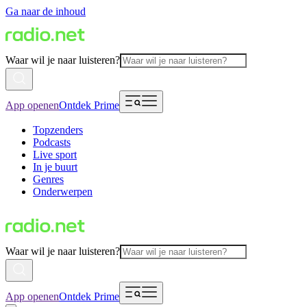
Ga naar de inhoud
Waar wil je naar luisteren?
App openen
Ontdek Prime
Topzenders
Podcasts
Live sport
In je buurt
Genres
Onderwerpen
Waar wil je naar luisteren?
App openen
Ontdek Prime