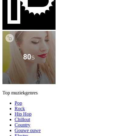
Top muziekgenres
Pop
Rock
Hip Hop
Chillout
Country
Gouwe ouwe
Electro