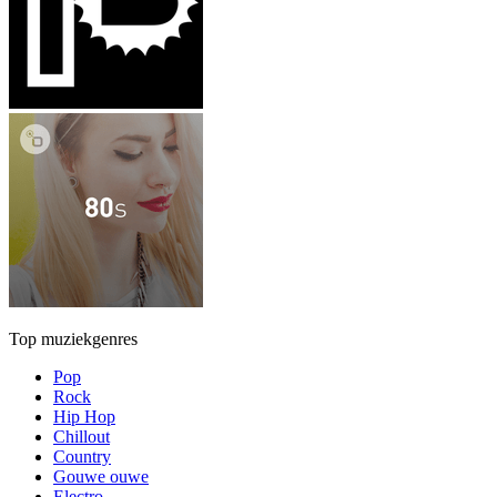
Top muziekgenres
Pop
Rock
Hip Hop
Chillout
Country
Gouwe ouwe
Electro