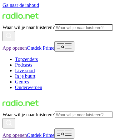
Ga naar de inhoud
Waar wil je naar luisteren?
App openen
Ontdek Prime
Topzenders
Podcasts
Live sport
In je buurt
Genres
Onderwerpen
Waar wil je naar luisteren?
App openen
Ontdek Prime