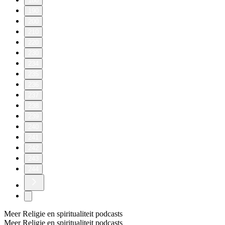
180
190
200
210
220
230
234
235
236
237
238
239
240
241
242
243
244
Meer Religie en spiritualiteit podcasts
Meer Religie en spiritualiteit podcasts