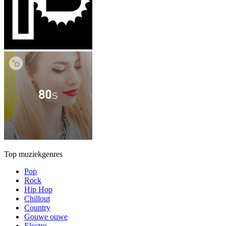
Top muziekgenres
Pop
Rock
Hip Hop
Chillout
Country
Gouwe ouwe
Electro