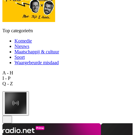
Top categorieën
Komedie
Nieuws
Maatschappij & cultuur
Sport
Waargebeurde misdaad
A - H
I - P
Q - Z