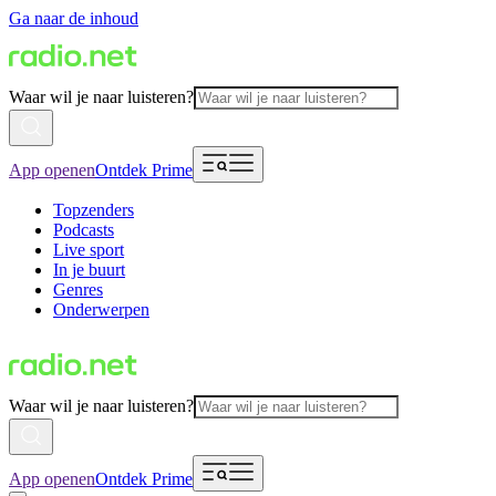
Ga naar de inhoud
Waar wil je naar luisteren?
App openen
Ontdek Prime
Topzenders
Podcasts
Live sport
In je buurt
Genres
Onderwerpen
Waar wil je naar luisteren?
App openen
Ontdek Prime