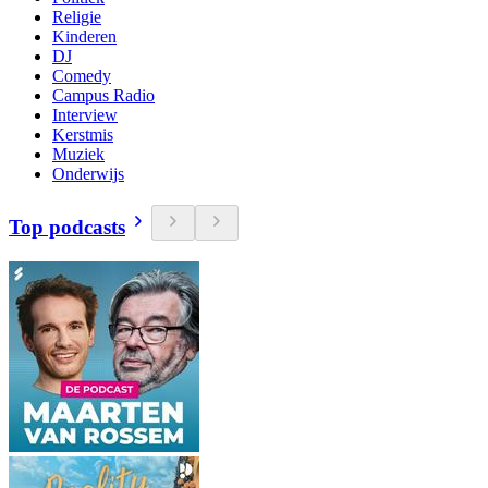
Religie
Kinderen
DJ
Comedy
Campus Radio
Interview
Kerstmis
Muziek
Onderwijs
Top podcasts