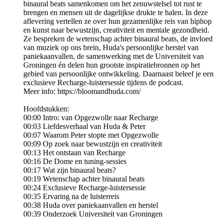
binaural beats samenkomen om het zenuwstelsel tot rust te
brengen en mensen uit de dagelijkse drukte te halen. In deze
aflevering vertellen ze over hun gezamenlijke reis van hiphop
en kunst naar bewustzijn, creativiteit en mentale gezondheid.
Ze bespreken de wetenschap achter binaural beats, de invloed
van muziek op ons brein, Huda's persoonlijke herstel van
paniekaanvallen, de samenwerking met de Universiteit van
Groningen én delen hun grootste inspiratiebronnen op het
gebied van persoonlijke ontwikkeling. Daarnaast beleef je een
exclusieve Recharge-luistersessie tijdens de podcast.
Meer info: https://bloomandhuda.com/
Hoofdstukken:
00:00 Intro: van Opgezwolle naar Recharge
00:03 Liefdesverhaal van Huda & Peter
00:07 Waarom Peter stopte met Opgezwolle
00:09 Op zoek naar bewustzijn en creativiteit
00:13 Het ontstaan van Recharge
00:16 De Dome en tuning-sessies
00:17 Wat zijn binaural beats?
00:19 Wetenschap achter binaural beats
00:24 Exclusieve Recharge-luistersessie
00:35 Ervaring na de luisterreis
00:38 Huda over paniekaanvallen en herstel
00:39 Onderzoek Universiteit van Groningen