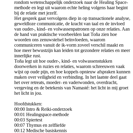
rondom wetenschappelijk onderzoek naar de Healing Space-
methode en legt uit waarom echte heling volgens haar begint
bij de relatie met jezelf.
Het gesprek gaat vervolgens diep in op transactionele analyse,
geweldloze communicatie, de kracht van taal en de invloed
van ouder-, kind- en volwassenpatronen op onze relaties. Aan
de hand van praktische voorbeelden laat Toña zien hoe
woorden ons zenuwstelsel beïnvloeden, waarom
communiceren vanuit de ik-vorm zoveel verschil maakt en
hoe meer bewustzijn kan leiden tot gezondere relaties en meer
innerlijke rust.
Toña legt uit hoe ouder-, kind- en volwassenstukken
doorwerken in ruzies en relaties, waarom schreeuwen vaak
wijst op oude pijn, en hoe koppels opnieuw afspraken kunnen
maken over veiligheid en verbinding. In het laatste deel gaat
het over retreats, moeder- en vaderwonden, overdracht,
vergeving en de betekenis van Namasté: het licht in mij groet
het licht in jou.
Hoofdstukken:
00:00 Intro & Reiki-onderzoek
00:01 Healingspace-methode
00:03 Spiertest
00:07 Thymus en zelfliefde
00:12 Medische basiskennis