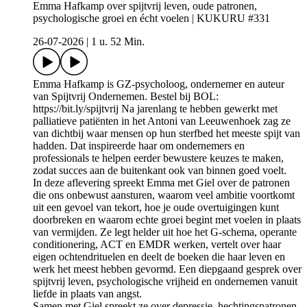
Emma Hafkamp over spijtvrij leven, oude patronen,
psychologische groei en écht voelen | KUKURU #331
26-07-2026
|
1 u. 52 Min.
Emma Hafkamp is GZ-psycholoog, ondernemer en auteur
van Spijtvrij Ondernemen. Bestel bij BOL:
https://bit.ly/spijtvrij Na jarenlang te hebben gewerkt met
palliatieve patiënten in het Antoni van Leeuwenhoek zag ze
van dichtbij waar mensen op hun sterfbed het meeste spijt van
hadden. Dat inspireerde haar om ondernemers en
professionals te helpen eerder bewustere keuzes te maken,
zodat succes aan de buitenkant ook van binnen goed voelt.
In deze aflevering spreekt Emma met Giel over de patronen
die ons onbewust aansturen, waarom veel ambitie voortkomt
uit een gevoel van tekort, hoe je oude overtuigingen kunt
doorbreken en waarom echte groei begint met voelen in plaats
van vermijden. Ze legt helder uit hoe het G-schema, operante
conditionering, ACT en EMDR werken, vertelt over haar
eigen ochtendrituelen en deelt de boeken die haar leven en
werk het meest hebben gevormd. Een diepgaand gesprek over
spijtvrij leven, psychologische vrijheid en ondernemen vanuit
liefde in plaats van angst.
Samen met Giel spreekt ze over depressie, hechtingspatronen,