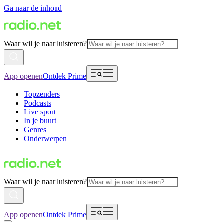
Ga naar de inhoud
Waar wil je naar luisteren?
App openen
Ontdek Prime
Topzenders
Podcasts
Live sport
In je buurt
Genres
Onderwerpen
Waar wil je naar luisteren?
App openen
Ontdek Prime