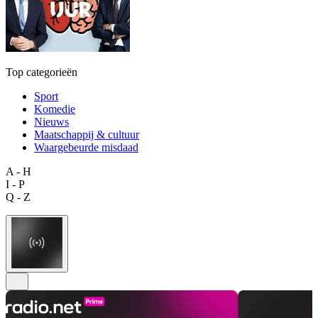
Top categorieën
Sport
Komedie
Nieuws
Maatschappij & cultuur
Waargebeurde misdaad
A - H
I - P
Q - Z