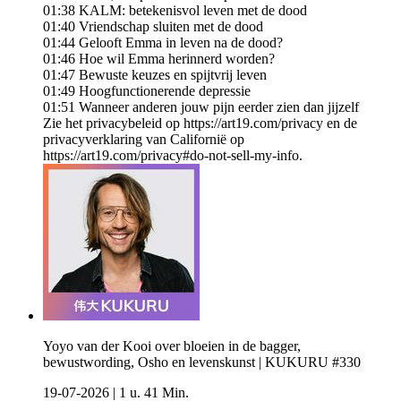
01:38 KALM: betekenisvol leven met de dood
01:40 Vriendschap sluiten met de dood
01:44 Gelooft Emma in leven na de dood?
01:46 Hoe wil Emma herinnerd worden?
01:47 Bewuste keuzes en spijtvrij leven
01:49 Hoogfunctionerende depressie
01:51 Wanneer anderen jouw pijn eerder zien dan jijzelf
Zie het privacybeleid op https://art19.com/privacy en de
privacyverklaring van Californië op
https://art19.com/privacy#do-not-sell-my-info.
Yoyo van der Kooi over bloeien in de bagger,
bewustwording, Osho en levenskunst | KUKURU #330
19-07-2026
|
1 u. 41 Min.