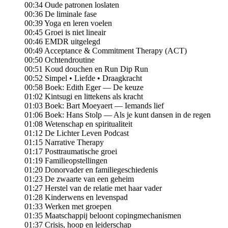
00:34 Oude patronen loslaten
00:36 De liminale fase
00:39 Yoga en leren voelen
00:45 Groei is niet lineair
00:46 EMDR uitgelegd
00:49 Acceptance & Commitment Therapy (ACT)
00:50 Ochtendroutine
00:51 Koud douchen en Run Dip Run
00:52 Simpel • Liefde • Draagkracht
00:58 Boek: Edith Eger — De keuze
01:02 Kintsugi en littekens als kracht
01:03 Boek: Bart Moeyaert — Iemands lief
01:06 Boek: Hans Stolp — Als je kunt dansen in de regen
01:08 Wetenschap en spiritualiteit
01:12 De Lichter Leven Podcast
01:15 Narrative Therapy
01:17 Posttraumatische groei
01:19 Familieopstellingen
01:20 Donorvader en familiegeschiedenis
01:23 De zwaarte van een geheim
01:27 Herstel van de relatie met haar vader
01:28 Kinderwens en levenspad
01:33 Werken met groepen
01:35 Maatschappij beloont copingmechanismen
01:37 Crisis, hoop en leiderschap