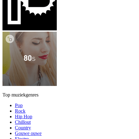
Top muziekgenres
Pop
Rock
Hip Hop
Chillout
Country
Gouwe ouwe
Electro