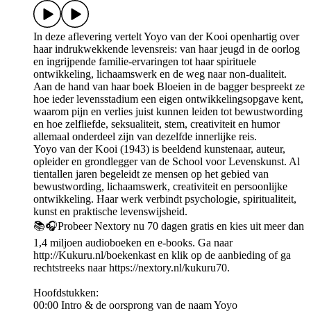
In deze aflevering vertelt Yoyo van der Kooi openhartig over
haar indrukwekkende levensreis: van haar jeugd in de oorlog
en ingrijpende familie-ervaringen tot haar spirituele
ontwikkeling, lichaamswerk en de weg naar non-dualiteit.
Aan de hand van haar boek Bloeien in de bagger bespreekt ze
hoe ieder levensstadium een eigen ontwikkelingsopgave kent,
waarom pijn en verlies juist kunnen leiden tot bewustwording
en hoe zelfliefde, seksualiteit, stem, creativiteit en humor
allemaal onderdeel zijn van dezelfde innerlijke reis.
Yoyo van der Kooi (1943) is beeldend kunstenaar, auteur,
opleider en grondlegger van de School voor Levenskunst. Al
tientallen jaren begeleidt ze mensen op het gebied van
bewustwording, lichaamswerk, creativiteit en persoonlijke
ontwikkeling. Haar werk verbindt psychologie, spiritualiteit,
kunst en praktische levenswijsheid.
📚🎧Probeer Nextory nu 70 dagen gratis en kies uit meer dan
1,4 miljoen audioboeken en e-books. Ga naar
http://Kukuru.nl/boekenkast en klik op de aanbieding of ga
rechtstreeks naar https://nextory.nl/kukuru70.
Hoofdstukken:
00:00 Intro & de oorsprong van de naam Yoyo