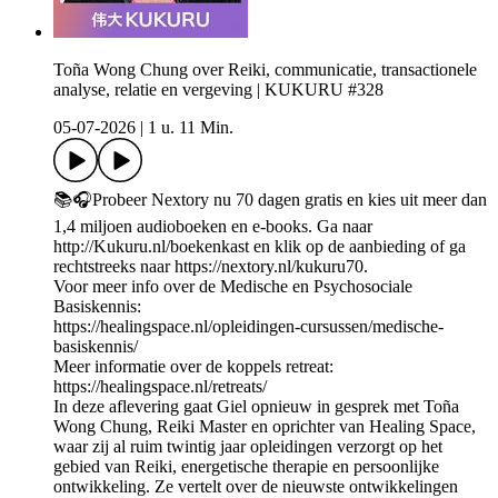
Toña Wong Chung over Reiki, communicatie, transactionele
analyse, relatie en vergeving | KUKURU #328
05-07-2026
|
1 u. 11 Min.
📚🎧Probeer Nextory nu 70 dagen gratis en kies uit meer dan
1,4 miljoen audioboeken en e-books. Ga naar
http://Kukuru.nl/boekenkast en klik op de aanbieding of ga
rechtstreeks naar https://nextory.nl/kukuru70.
Voor meer info over de Medische en Psychosociale
Basiskennis:
https://healingspace.nl/opleidingen-cursussen/medische-
basiskennis/
Meer informatie over de koppels retreat:
https://healingspace.nl/retreats/
In deze aflevering gaat Giel opnieuw in gesprek met Toña
Wong Chung, Reiki Master en oprichter van Healing Space,
waar zij al ruim twintig jaar opleidingen verzorgt op het
gebied van Reiki, energetische therapie en persoonlijke
ontwikkeling. Ze vertelt over de nieuwste ontwikkelingen