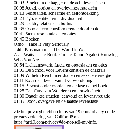
00:03 Bloeien in de bagger en de acht levensfasen
00:08 Jeugd, oorlog en overlevingsstrategieën
00:13 Seksualiteit, schaamte en zelfontdekking
00:23 Ego, identiteit en individualiteit
00:29 Liefde, relaties en abortus
00:35 Osho en een transformerende doorbraak
00:41 Stem, resonantie en emoties
00:45 Boeken
Osho – Take It Very Seriously
Jiddu Krishnamurti – The World Is You
Alan Watts – The Book: On the Taboo Against Knowing
Who You Are
00:54 Lichaamswerk, fascia en opgeslagen emoties
01:05 De School voor Levenskunst en de chakra's
01:09 Wilhelm Reich, meridianen en seksuele energie
01:11 Extase en leven vanuit verwondering
01:15 Bewust ouder worden en de fase na het boek
01:25 Een Cursus in Wonderen en non-dualiteit
01:30 Dagelijkse rituelen, eenvoud en levensvreugde
01:35 Dood, overgave en de laatste levensfase
Zie het privacybeleid op https://art19.com/privacy en de
privacyverklaring van Californië op
https://art19.com/privacy#do-not-sell-my-info.