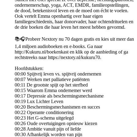
ondernemerschap, yoga, ACT, EMDR, familieopstellingen,
de dood, betekenisvol leven en de moed om écht te voelen.
Ook vertelt Emma openhartig over haar eigen
familiegeschiedenis, haar donorvader, haar ochtendrituelen en
de drie boeken die haar leven het meest hebben gevormd.
📚🎧Probeer Nextory nu 70 dagen gratis en kies uit meer dan
1,4 miljoen audioboeken en e-books. Ga naar
http://Kukuru.nl/boekenkast en klik op de aanbieding of ga
rechtstreeks naar https://nextory.nl/kukuru70.
Hoofdstukken:
00:00 Spijtvrij leven vs. spijtvrij ondernemen
00:07 Werken met palliatieve patiënten
00:11 De grootste spijt op het sterfbed
00:15 Waarom Emma ondernemer werd
00:17 Depressie als beschermingsmechanisme
00:19 Lux Lichter Leven
00:20 Beschermingsmechanismen en succes
00:22 Operante conditionering
00:23 Het G-schema uitgelegd
00:26 Oude overtuigingen opnieuw kiezen
00:28 Ambitie vanuit pijn of liefde
00:30 Afhankelijk worden van pijn