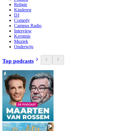
Religie
Kinderen
DJ
Comedy
Campus Radio
Interview
Kerstmis
Muziek
Onderwijs
Top podcasts