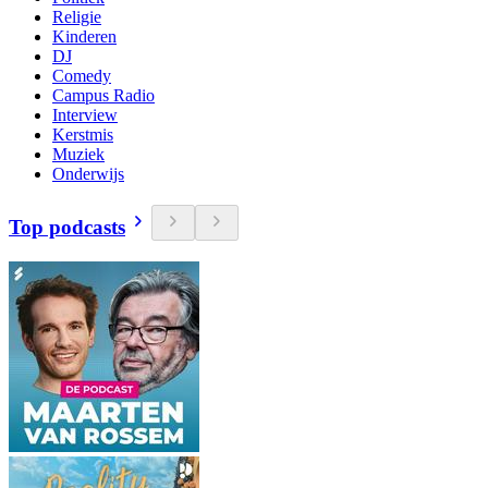
Religie
Kinderen
DJ
Comedy
Campus Radio
Interview
Kerstmis
Muziek
Onderwijs
Top podcasts