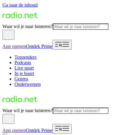
Ga naar de inhoud
Waar wil je naar luisteren?
App openen
Ontdek Prime
Topzenders
Podcasts
Live sport
In je buurt
Genres
Onderwerpen
Waar wil je naar luisteren?
App openen
Ontdek Prime