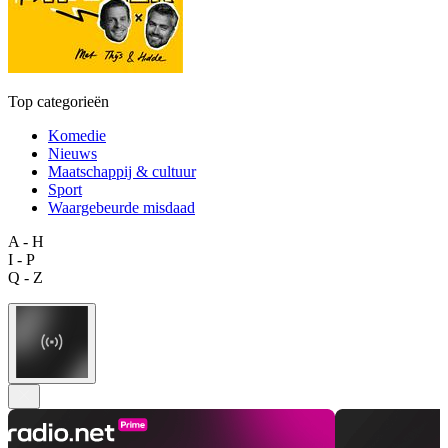
Top categorieën
Komedie
Nieuws
Maatschappij & cultuur
Sport
Waargebeurde misdaad
A - H
I - P
Q - Z