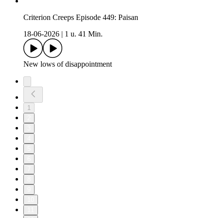
Criterion Creeps Episode 449: Paisan
18-06-2026
|
1 u. 41 Min.
New lows of disappointment
1
2
3
4
5
6
7
8
9
10
11