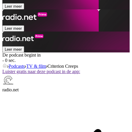
Leer meer
Leer meer
Leer meer
De podcast begint in
- 0 sec.
Podcasts
TV & film
Criterion Creeps
Luister gratis naar deze podcast in de app:
radio.net