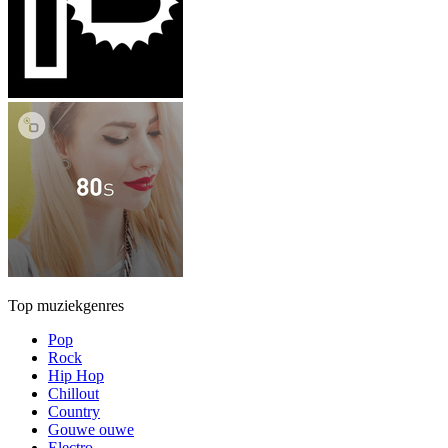
Top muziekgenres
Pop
Rock
Hip Hop
Chillout
Country
Gouwe ouwe
Electro