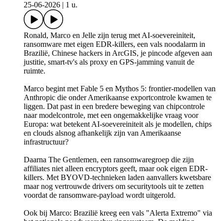
25-06-2026
|
1 u.
Ronald, Marco en Jelle zijn terug met AI-soevereiniteit,
ransomware met eigen EDR-killers, een vals noodalarm in
Brazilië, Chinese hackers in ArcGIS, je pincode afgeven aan
justitie, smart-tv's als proxy en GPS-jamming vanuit de
ruimte.
Marco begint met Fable 5 en Mythos 5: frontier-modellen van
Anthropic die onder Amerikaanse exportcontrole kwamen te
liggen. Dat past in een bredere beweging van chipcontrole
naar modelcontrole, met een ongemakkelijke vraag voor
Europa: wat betekent AI-soevereiniteit als je modellen, chips
en clouds alsnog afhankelijk zijn van Amerikaanse
infrastructuur?
Daarna The Gentlemen, een ransomwaregroep die zijn
affiliates niet alleen encryptors geeft, maar ook eigen EDR-
killers. Met BYOVD-technieken laden aanvallers kwetsbare
maar nog vertrouwde drivers om securitytools uit te zetten
voordat de ransomware-payload wordt uitgerold.
Ook bij Marco: Brazilië kreeg een vals "Alerta Extremo" via