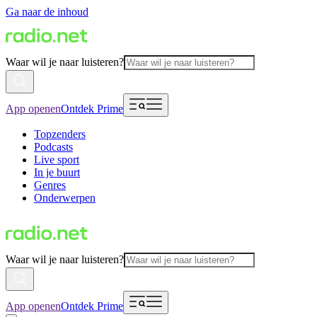
Ga naar de inhoud
Waar wil je naar luisteren?
App openen
Ontdek Prime
Topzenders
Podcasts
Live sport
In je buurt
Genres
Onderwerpen
Waar wil je naar luisteren?
App openen
Ontdek Prime