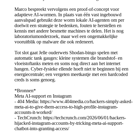
Marco bespreekt vervolgens een proof-of-concept voor
adaptieve AI-wormen. In plaats van één vast ingebouwd
aanvalspad gebruikt deze worm lokale AI-agenten om per
doelwit een strategie te bedenken, fouten te herstellen en
kennis met andere besmette machines te delen. Het is nog
laboratoriumonderzoek, maar wel een ongemakkelijke
vooruitblik op malware die ook redeneert.
Tot slot gaat Jelle ouderwets Shodan-bingo spelen met
automatic tank gauges: kleine systemen die brandstof- en
vloeistoftanks meten en soms nog direct aan het internet
hangen. Cyber-fysieke ellende hoeft niet te beginnen bij een
energiecentrale; een vergeten meetkastje met een hardcoded
creds is soms genoeg.
*Bronnen*
Meta AI-support en Instagram
- 404 Media: https://www.404media.co/hackers-simply-asked-
meta-ai-to-give-them-access-to-high-profile-instagram-
accounts-it-worked/
- TechCrunch: https://techcrunch.com/2026/06/01/hackers-
hijacked-instagram-accounts-by-tricking-meta-ai-support-
chatbot-into-granting-access/