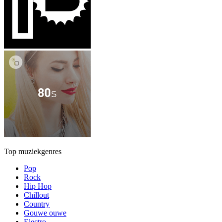
Top muziekgenres
Pop
Rock
Hip Hop
Chillout
Country
Gouwe ouwe
Electro