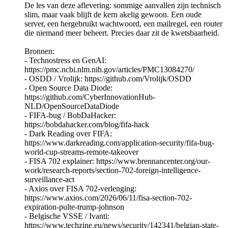
De les van deze aflevering: sommige aanvallen zijn technisch
slim, maar vaak blijft de kern akelig gewoon. Een oude
server, een hergebruikt wachtwoord, een mailregel, een router
die niemand meer beheert. Precies daar zit de kwetsbaarheid.
Bronnen:
- Technostress en GenAI:
https://pmc.ncbi.nlm.nih.gov/articles/PMC13084270/
- OSDD / Vrolijk: https://github.com/Vrolijk/OSDD
- Open Source Data Diode:
https://github.com/CyberInnovationHub-
NLD/OpenSourceDataDiode
- FIFA-bug / BobDaHacker:
https://bobdahacker.com/blog/fifa-hack
- Dark Reading over FIFA:
https://www.darkreading.com/application-security/fifa-bug-
world-cup-streams-remote-takeover
- FISA 702 explainer: https://www.brennancenter.org/our-
work/research-reports/section-702-foreign-intelligence-
surveillance-act
- Axios over FISA 702-verlenging:
https://www.axios.com/2026/06/11/fisa-section-702-
expiration-pulte-trump-johnson
- Belgische VSSE / Ivanti:
https://www.techzine.eu/news/security/142341/belgian-state-