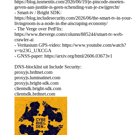
https://blog.iusmentis.com/2026/06/19/je-pincode-moeten-
geven-aan-justitie-is-geen-schending-van-je-zwijgrecht/
- Smart-tv / Bright SDK:
https://blog.includesecurity.com/2026/06/the-smart-tv-in-your-
livingroom-is-a-node-in-the-aiscraping-economy/
- The Verge over PetFlix:
https://www.theverge.com/column/885244/smart-tv-web-
crawler-ai
- Veritasium GPS-video: https://www.youtube.com/watch?
v=tz23G_UXCGA
- GNSS-paper: https://arxiv.org/html/2606.03673v1
DNS-blocklist uit Include Security:
proxyjs.brdtnet.com
proxyjs.luminatinet.com
proxyjs.bright-sdk.com
clientsdk.bright-sdk.com
clientsdk.brdtnet.com