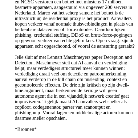
en NCSC verstoren een botnet met minstens 17 miljoen
besmette apparaten, aangestuurd via ongeveer 200 servers in
Nederland. Marco vat het scherp samen: het botnet is de
infrastructuur, de residential proxy is het product. Aanvallers
kopen verkeer vanaf normale thuisverbindingen in plaats van
herkenbare datacenters of Tor-exitnodes. Daardoor lijken
phishing, credential stuffing, DDoS en brute-force-pogingen
op gewoon verkeer van echte gebruikers. Open vraag: zijn de
apparaten echt opgeschoond, of vooral de aansturing geraakt?
Jelle sluit af met Lennart Maschmeyers paper Deception and
Detection. Maschmeyer stelt dat AI aanval en verdediging
helpt, maar verdedigers structureel meer kunnen winnen:
verdediging draait veel om detectie en patroonherkenning,
aanval verderop in de kill chain om misleiding, context en
gecontroleerde effecten. De drie zijn kritisch op zijn dwell-
time-argument, maar herkennen de kern: je wilt geen
autonome agent die in een vijandelijk netwerk creatief gaat
improviseren. Tegelijk maakt AI aanvallers wel sneller als
copiloot, codegenerator, parser van scanoutput en
phishinghulp. Vooral lagere en middelmatige actoren kunnen
daarmee sneller opschalen.
*Bronnen*