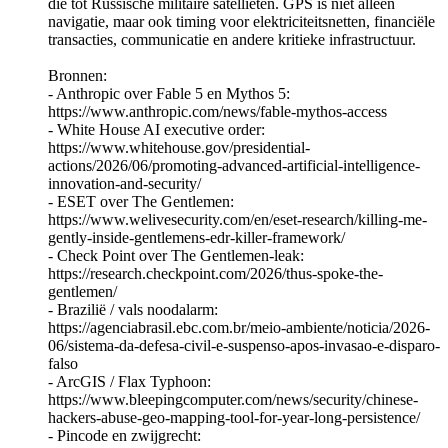
die tot Russische militaire satellieten. GPS is niet alleen
navigatie, maar ook timing voor elektriciteitsnetten, financiële
transacties, communicatie en andere kritieke infrastructuur.
Bronnen:
- Anthropic over Fable 5 en Mythos 5:
https://www.anthropic.com/news/fable-mythos-access
- White House AI executive order:
https://www.whitehouse.gov/presidential-
actions/2026/06/promoting-advanced-artificial-intelligence-
innovation-and-security/
- ESET over The Gentlemen:
https://www.welivesecurity.com/en/eset-research/killing-me-
gently-inside-gentlemens-edr-killer-framework/
- Check Point over The Gentlemen-leak:
https://research.checkpoint.com/2026/thus-spoke-the-
gentlemen/
- Brazilië / vals noodalarm:
https://agenciabrasil.ebc.com.br/meio-ambiente/noticia/2026-
06/sistema-da-defesa-civil-e-suspenso-apos-invasao-e-disparo-
falso
- ArcGIS / Flax Typhoon:
https://www.bleepingcomputer.com/news/security/chinese-
hackers-abuse-geo-mapping-tool-for-year-long-persistence/
- Pincode en zwijgrecht: