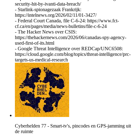
security-hit-by-ivanti-data-breach/
- Starlink-spionagezaak Frankrijk:
https://intelnews.org/2026/02/11/01-3427/
- Federal Court Canada, file C-6-24: https://www.fct-
cf.ca/en/pages/media/news-bulletins/file-c-6-24
- The Hacker News over CSIS:
https://thehackernews.com/2026/06/canadas-spy-agency-
used-first-of-its.html
- Google Threat Intelligence over REDCap/UNC6508:
https://cloud.google.com/blog/topics/threat-intelligence/prc-
targets-us-medical-research
Cyberhelden 77 - Smart-tv's, pincodes en GPS-jamming uit
de ruimte