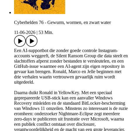
Cyberhelden 76 - Gewurm, wormen, en zwart water
11-06-2026
|
53 Min.
Een AI-supportbot die zonder goede controle Instagram-
accounts weggeeft, de Silent Ransom Group die data steelt en
slachtoffers afperst zonder bestanden te versleutelen, en een
GitHub-issue waarmee een AI-agent zijn eigen repository in
gevaar kan brengen. Ronald, Marco en Jelle beginnen met
drie verhalen waarin vertrouwen gevaarlijk ruim wordt
uitgedeeld.
Daarna duikt Ronald in YellowKey. Met een speciaal
geprepareerde USB-stick kan een aanvaller Windows
Recovery misleiden en de standaard BitLocker-bescherming
van Windows 11 omzeilen. Minstens zo interessant is de ruzie
eromheen: onderzoeker Nightmare-Eclipse zegt meerdere
zero-days te publiceren uit frustratie over Microsoft, waarna
een publiek conflict ontstaat over disclosure,
verantwoordelijkheid en de macht van een grote leverancier.