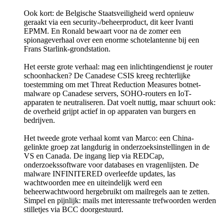
Ook kort: de Belgische Staatsveiligheid werd opnieuw
geraakt via een security-/beheerproduct, dit keer Ivanti
EPMM. En Ronald bewaart voor na de zomer een
spionageverhaal over een enorme schotelantenne bij een
Frans Starlink-grondstation.
Het eerste grote verhaal: mag een inlichtingendienst je router
schoonhacken? De Canadese CSIS kreeg rechterlijke
toestemming om met Threat Reduction Measures botnet-
malware op Canadese servers, SOHO-routers en IoT-
apparaten te neutraliseren. Dat voelt nuttig, maar schuurt ook:
de overheid grijpt actief in op apparaten van burgers en
bedrijven.
Het tweede grote verhaal komt van Marco: een China-
gelinkte groep zat langdurig in onderzoeksinstellingen in de
VS en Canada. De ingang liep via REDCap,
onderzoekssoftware voor databases en vragenlijsten. De
malware INFINITERED overleefde updates, las
wachtwoorden mee en uiteindelijk werd een
beheerwachtwoord hergebruikt om mailregels aan te zetten.
Simpel en pijnlijk: mails met interessante trefwoorden werden
stilletjes via BCC doorgestuurd.