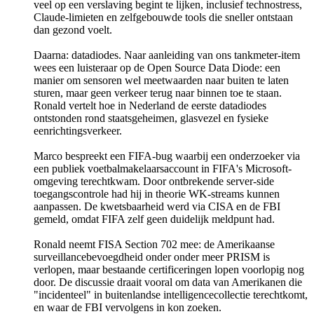
veel op een verslaving begint te lijken, inclusief technostress,
Claude-limieten en zelfgebouwde tools die sneller ontstaan
dan gezond voelt.
Daarna: datadiodes. Naar aanleiding van ons tankmeter-item
wees een luisteraar op de Open Source Data Diode: een
manier om sensoren wel meetwaarden naar buiten te laten
sturen, maar geen verkeer terug naar binnen toe te staan.
Ronald vertelt hoe in Nederland de eerste datadiodes
ontstonden rond staatsgeheimen, glasvezel en fysieke
eenrichtingsverkeer.
Marco bespreekt een FIFA-bug waarbij een onderzoeker via
een publiek voetbalmakelaarsaccount in FIFA's Microsoft-
omgeving terechtkwam. Door ontbrekende server-side
toegangscontrole had hij in theorie WK-streams kunnen
aanpassen. De kwetsbaarheid werd via CISA en de FBI
gemeld, omdat FIFA zelf geen duidelijk meldpunt had.
Ronald neemt FISA Section 702 mee: de Amerikaanse
surveillancebevoegdheid onder onder meer PRISM is
verlopen, maar bestaande certificeringen lopen voorlopig nog
door. De discussie draait vooral om data van Amerikanen die
"incidenteel" in buitenlandse intelligencecollectie terechtkomt,
en waar de FBI vervolgens in kon zoeken.