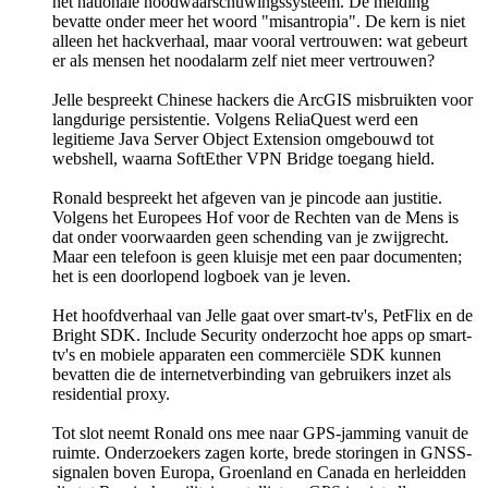
het nationale noodwaarschuwingssysteem. De melding
bevatte onder meer het woord "misantropia". De kern is niet
alleen het hackverhaal, maar vooral vertrouwen: wat gebeurt
er als mensen het noodalarm zelf niet meer vertrouwen?
Jelle bespreekt Chinese hackers die ArcGIS misbruikten voor
langdurige persistentie. Volgens ReliaQuest werd een
legitieme Java Server Object Extension omgebouwd tot
webshell, waarna SoftEther VPN Bridge toegang hield.
Ronald bespreekt het afgeven van je pincode aan justitie.
Volgens het Europees Hof voor de Rechten van de Mens is
dat onder voorwaarden geen schending van je zwijgrecht.
Maar een telefoon is geen kluisje met een paar documenten;
het is een doorlopend logboek van je leven.
Het hoofdverhaal van Jelle gaat over smart-tv's, PetFlix en de
Bright SDK. Include Security onderzocht hoe apps op smart-
tv's en mobiele apparaten een commerciële SDK kunnen
bevatten die de internetverbinding van gebruikers inzet als
residential proxy.
Tot slot neemt Ronald ons mee naar GPS-jamming vanuit de
ruimte. Onderzoekers zagen korte, brede storingen in GNSS-
signalen boven Europa, Groenland en Canada en herleidden