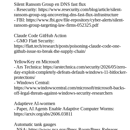
Silent Ransom Group en DNS fast flux
- Resecurity: https://www.resecurity.com/blog/article/silent-
ransom-group-srg-uncovering-dns-fast-flux-infrastructure
- FBI: https://www.fbi.gov/file-repository/cyber-alerts/silent-
ransom-group-targeting-law-firms-052325.pdf
Claude Code GitHub Action
- GMO Flatt Security:
https://flatt.tech/research/posts/poisoning-claude-code-one-
github-issue-to-break-the-supply-chain/
YellowKey en Microsoft
- Ars Technica: https://arstechnica.com/security/2026/05/zero-
day-exploit-completely-defeats-default-windows-11-bitlocker-
protections/
- Windows Central:
https://www.windowscentral.com/microsoft/microsoft-backs-
off-legal-threats-against-windows-security-researchers
Adaptieve AI-wormen
- Paper, AI Agents Enable Adaptive Computer Worms:
https://arxiv.org/abs/2606.03811
Automatic tank gauges
- NSA: https://www.nsa.gov/Press-Room/Press-Releases-