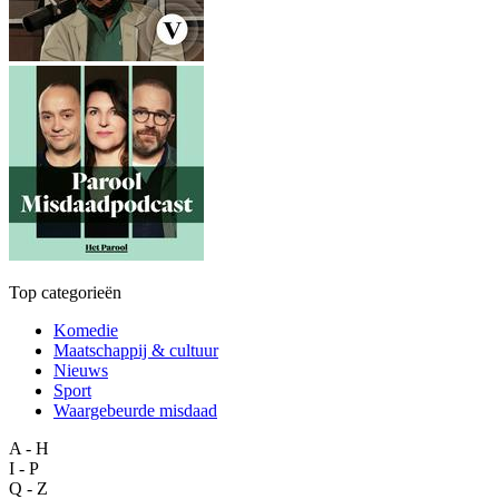
Top categorieën
Komedie
Maatschappij & cultuur
Nieuws
Sport
Waargebeurde misdaad
A - H
I - P
Q - Z