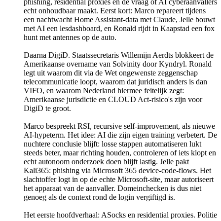
phishing, residential proxies en de vraag of AI cyberaanvallers
echt onhoudbaar maakt. Eerst kort: Marco repareert tijdens
een nachtwacht Home Assistant-data met Claude, Jelle bouwt
met AI een lesdashboard, en Ronald rijdt in Kaapstad een fox
hunt met antennes op de auto.
Daarna DigiD. Staatssecretaris Willemijn Aerdts blokkeert de
Amerikaanse overname van Solvinity door Kyndryl. Ronald
legt uit waarom dit via de Wet ongewenste zeggenschap
telecommunicatie loopt, waarom dat juridisch anders is dan
VIFO, en waarom Nederland hiermee feitelijk zegt:
Amerikaanse jurisdictie en CLOUD Act-risico's zijn voor
DigiD te groot.
Marco bespreekt RSI, recursive self-improvement, als nieuwe
AI-hypeterm. Het idee: AI die zijn eigen training verbetert. De
nuchtere conclusie blijft: losse stappen automatiseren lukt
steeds beter, maar richting houden, controleren of iets klopt en
echt autonoom onderzoek doen blijft lastig. Jelle pakt
Kali365: phishing via Microsoft 365 device-code-flows. Het
slachtoffer logt in op de echte Microsoft-site, maar autoriseert
het apparaat van de aanvaller. Domeinchecken is dus niet
genoeg als de context rond de login vergiftigd is.
Het eerste hoofdverhaal: ASocks en residential proxies. Politie