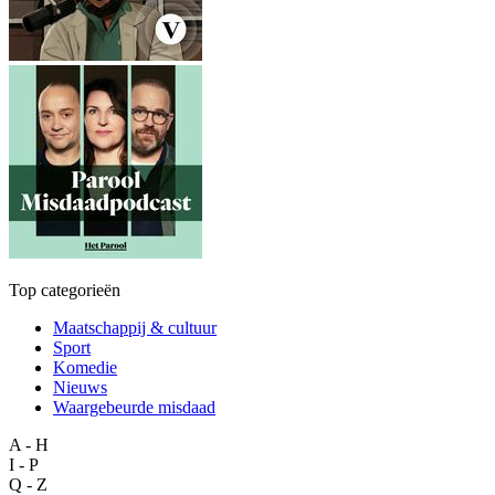
Top categorieën
Maatschappij & cultuur
Sport
Komedie
Nieuws
Waargebeurde misdaad
A - H
I - P
Q - Z