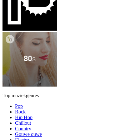
Top muziekgenres
Pop
Rock
Hip Hop
Chillout
Country
Gouwe ouwe
Electro