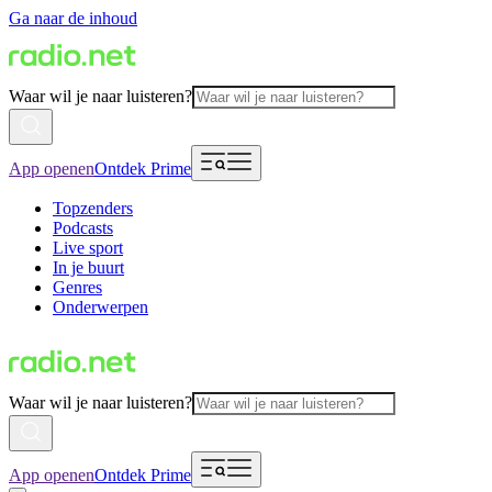
Ga naar de inhoud
Waar wil je naar luisteren?
App openen
Ontdek Prime
Topzenders
Podcasts
Live sport
In je buurt
Genres
Onderwerpen
Waar wil je naar luisteren?
App openen
Ontdek Prime