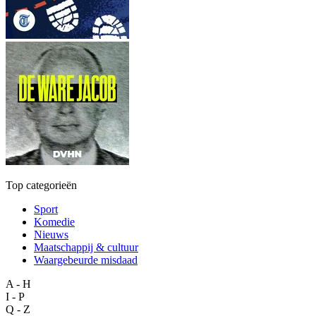
Top categorieën
Sport
Komedie
Nieuws
Maatschappij & cultuur
Waargebeurde misdaad
A - H
I - P
Q - Z