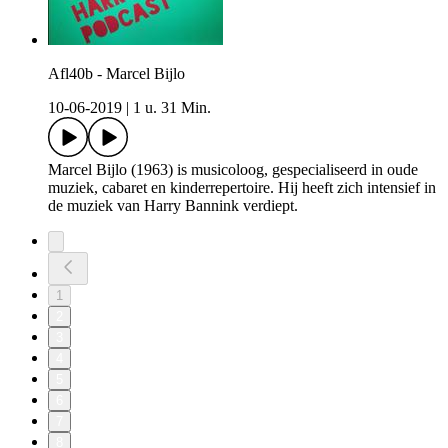
Afl40b - Marcel Bijlo
10-06-2019
|
1 u. 31 Min.
Marcel Bijlo (1963) is musicoloog, gespecialiseerd in oude
muziek, cabaret en kinderrepertoire. Hij heeft zich intensief in
de muziek van Harry Bannink verdiept.
1
2
3
4
5
6
7
8