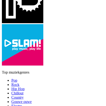
Top muziekgenres
Pop
Rock
Hip Hop
Chillout
Country
Gouwe ouwe
Electro