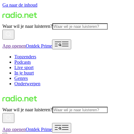
Ga naar de inhoud
Waar wil je naar luisteren?
App openen
Ontdek Prime
Topzenders
Podcasts
Live sport
In je buurt
Genres
Onderwerpen
Waar wil je naar luisteren?
App openen
Ontdek Prime