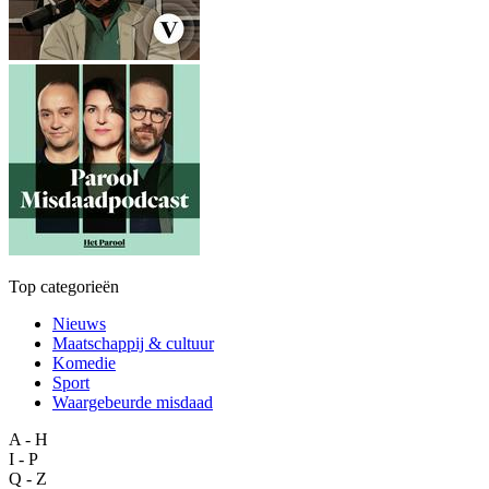
Top categorieën
Nieuws
Maatschappij & cultuur
Komedie
Sport
Waargebeurde misdaad
A - H
I - P
Q - Z