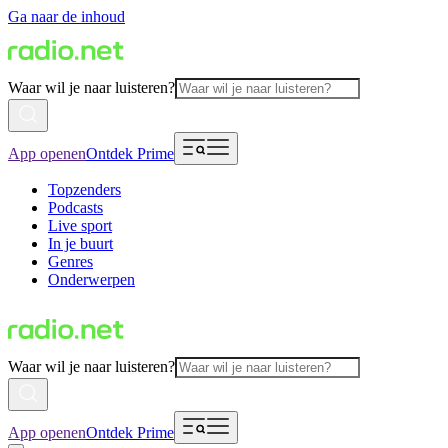
Ga naar de inhoud
Waar wil je naar luisteren?
App openen
Ontdek Prime
Topzenders
Podcasts
Live sport
In je buurt
Genres
Onderwerpen
Waar wil je naar luisteren?
App openen
Ontdek Prime