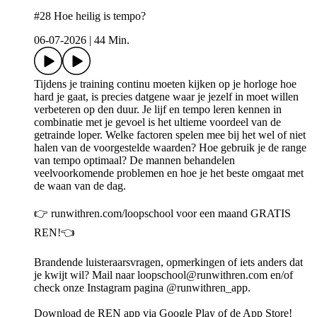
#28 Hoe heilig is tempo?
06-07-2026
|
44 Min.
Tijdens je training continu moeten kijken op je horloge hoe
hard je gaat, is precies datgene waar je jezelf in moet willen
verbeteren op den duur. Je lijf en tempo leren kennen in
combinatie met je gevoel is het ultieme voordeel van de
getrainde loper. Welke factoren spelen mee bij het wel of niet
halen van de voorgestelde waarden? Hoe gebruik je de range
van tempo optimaal? De mannen behandelen
veelvoorkomende problemen en hoe je het beste omgaat met
de waan van de dag.
👉 runwithren.com/loopschool voor een maand GRATIS
REN!👈
Brandende luisteraarsvragen, opmerkingen of iets anders dat
je kwijt wil? Mail naar loopschool@runwithren.com en/of
check onze Instagram pagina @runwithren_app.
Download de REN app via Google Play⁠ of de ⁠App Store⁠!