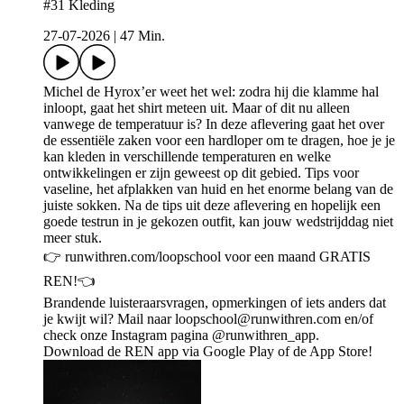
#31 Kleding
27-07-2026
|
47 Min.
Michel de Hyrox’er weet het wel: zodra hij die klamme hal
inloopt, gaat het shirt meteen uit. Maar of dit nu alleen
vanwege de temperatuur is? In deze aflevering gaat het over
de essentiële zaken voor een hardloper om te dragen, hoe je je
kan kleden in verschillende temperaturen en welke
ontwikkelingen er zijn geweest op dit gebied. Tips voor
vaseline, het afplakken van huid en het enorme belang van de
juiste sokken. Na de tips uit deze aflevering en hopelijk een
goede testrun in je gekozen outfit, kan jouw wedstrijddag niet
meer stuk.
👉 runwithren.com/loopschool voor een maand GRATIS
REN!👈
Brandende luisteraarsvragen, opmerkingen of iets anders dat
je kwijt wil? Mail naar loopschool@runwithren.com en/of
check onze Instagram pagina @runwithren_app.
Download de REN app via Google Play⁠ of de ⁠App Store⁠!