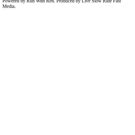
Powered by Run With Ren. Produced by Live Slow Ride Fast
Media.
Podcast website