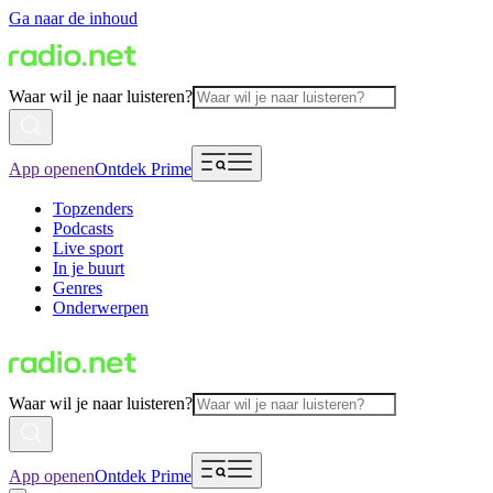
Ga naar de inhoud
Waar wil je naar luisteren?
App openen
Ontdek Prime
Topzenders
Podcasts
Live sport
In je buurt
Genres
Onderwerpen
Waar wil je naar luisteren?
App openen
Ontdek Prime