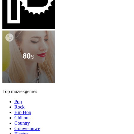
Top muziekgenres
Pop
Rock
Hip Hop
Chillout
Country
Gouwe ouwe
Electro