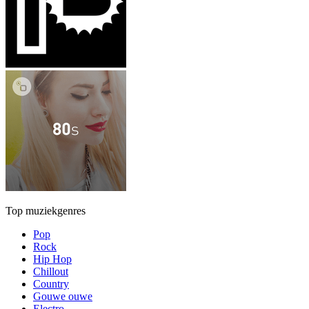
Top muziekgenres
Pop
Rock
Hip Hop
Chillout
Country
Gouwe ouwe
Electro