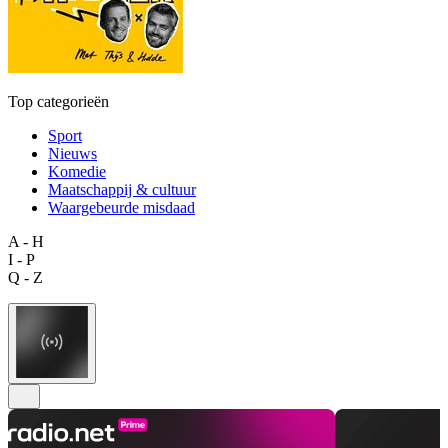
Top categorieën
Sport
Nieuws
Komedie
Maatschappij & cultuur
Waargebeurde misdaad
A - H
I - P
Q - Z