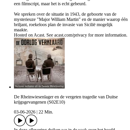
een filmscript, maar het is echt gebeurd.
We spreken over de situatie in 1943, de geboorte van de
mysterieuze "Major William Martin" en de manier waarop één
briljant, roekeloos plan de invasie van Sicilië mogelijk
maakte.
Hosted on Acast. See acast.com/privacy for more information.
De Rheinwiesenlager en de vergeten tragedie van Duitse
krijgsgevangenen (S02E10)
03-06-2026
|
22 Min.
In deze aflevering duiken we in de vaak over het hoofd