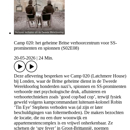
Camp 020: het geheime Britse verhoorcentrum voor SS-
prominenten en spionnen (S02E08)
20-05-2026
|
24 Min.
Deze aflevering bespreken we Camp 020 (Latchmere House)
bij Londen, waar de Britse geheime dienst in de Tweede
Wereldoorlog honderden nazi’s, spionnen en SS-prominenten
verhoorde met psychologische druk, afluisteren en
verhoortechnieken zoals ‘good cop/bad cop’, terwijl fysiek
geweld volgens kampcommandant luitenant-kolonel Robin
‘Tin Eye’ Stephens verboden was (al zijn er later
beschuldigingen van foltermethoden). De makers bezochten
de locatie, die nu een dure woonwijk en
appartementencomplex is en vrijwel onherkenbaar. Ze
schetsen de ‘spy fever’ in Groot-Brittannië, noemen