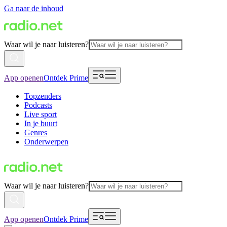
Ga naar de inhoud
Waar wil je naar luisteren?
App openen
Ontdek Prime
Topzenders
Podcasts
Live sport
In je buurt
Genres
Onderwerpen
Waar wil je naar luisteren?
App openen
Ontdek Prime