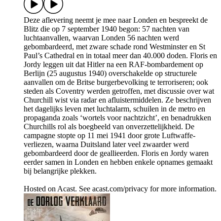
Deze aflevering neemt je mee naar Londen en bespreekt de
Blitz die op 7 september 1940 begon: 57 nachten van
luchtaanvallen, waarvan Londen 56 nachten werd
gebombardeerd, met zware schade rond Westminster en St
Paul’s Cathedral en in totaal meer dan 40.000 doden. Floris en
Jordy leggen uit dat Hitler na een RAF-bombardement op
Berlijn (25 augustus 1940) overschakelde op structurele
aanvallen om de Britse burgerbevolking te terroriseren; ook
steden als Coventry werden getroffen, met discussie over wat
Churchill wist via radar en afluistermiddelen. Ze beschrijven
het dagelijks leven met luchtalarm, schuilen in de metro en
propaganda zoals ‘wortels voor nachtzicht’, en benadrukken
Churchills rol als boegbeeld van onverzettelijkheid. De
campagne stopte op 11 mei 1941 door grote Luftwaffe-
verliezen, waarna Duitsland later veel zwaarder werd
gebombardeerd door de geallieerden. Floris en Jordy waren
eerder samen in Londen en hebben enkele opnames gemaakt
bij belangrijke plekken.
Hosted on Acast. See acast.com/privacy for more information.