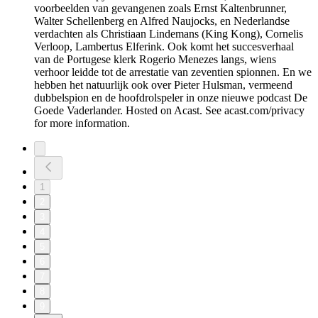
voorbeelden van gevangenen zoals Ernst Kaltenbrunner,
Walter Schellenberg en Alfred Naujocks, en Nederlandse
verdachten als Christiaan Lindemans (King Kong), Cornelis
Verloop, Lambertus Elferink. Ook komt het succesverhaal
van de Portugese klerk Rogerio Menezes langs, wiens
verhoor leidde tot de arrestatie van zeventien spionnen. En we
hebben het natuurlijk ook over Pieter Hulsman, vermeend
dubbelspion en de hoofdrolspeler in onze nieuwe podcast De
Goede Vaderlander. Hosted on Acast. See acast.com/privacy
for more information.
1
2
3
4
5
6
7
8
9