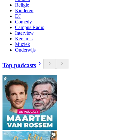
Religie
Kinderen
DJ
Comedy
Campus Radio
Interview
Kerstmis
Muziek
Onderwijs
Top podcasts