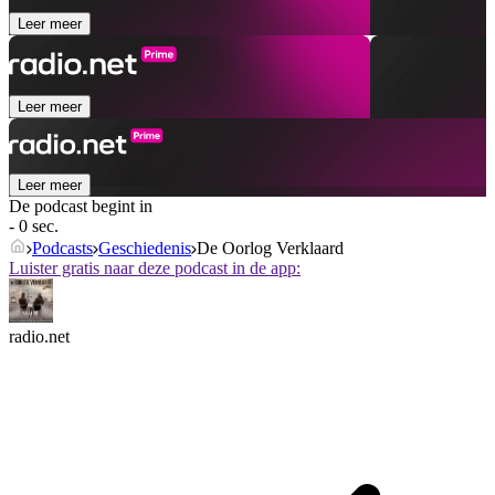
Leer meer
Leer meer
Leer meer
De podcast begint in
- 0 sec.
Podcasts
Geschiedenis
De Oorlog Verklaard
Luister gratis naar deze podcast in de app:
radio.net