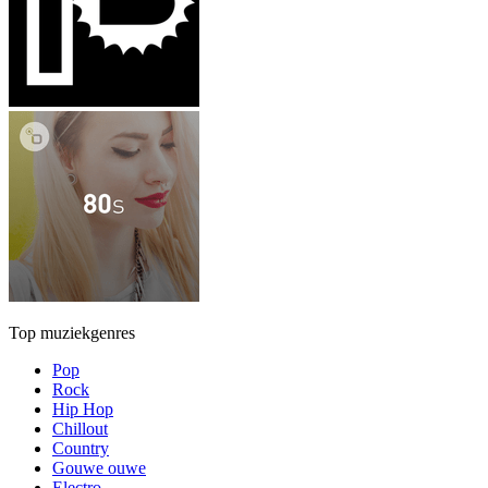
Top muziekgenres
Pop
Rock
Hip Hop
Chillout
Country
Gouwe ouwe
Electro