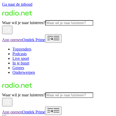
Ga naar de inhoud
Waar wil je naar luisteren?
App openen
Ontdek Prime
Topzenders
Podcasts
Live sport
In je buurt
Genres
Onderwerpen
Waar wil je naar luisteren?
App openen
Ontdek Prime