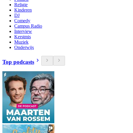
Religie
Kinderen
DJ
Comedy
Campus Radio
Interview
Kerstmis
Muziek
Onderwijs
Top podcasts