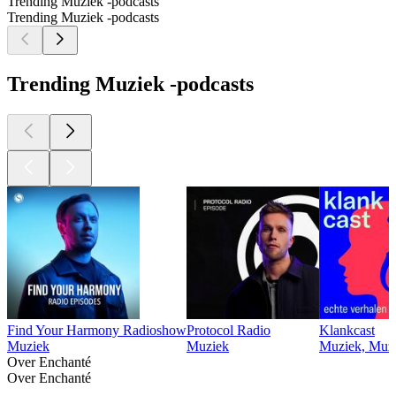
Trending Muziek -podcasts
Trending Muziek -podcasts
Trending Muziek -podcasts
Find Your Harmony Radioshow
Protocol Radio
Klankcast
Muziek
Muziek
Muziek, Muzi
Over Enchanté
Over Enchanté