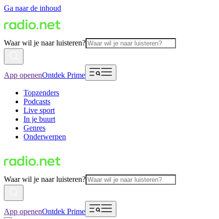
Ga naar de inhoud
Waar wil je naar luisteren?
App openen
Ontdek Prime
Topzenders
Podcasts
Live sport
In je buurt
Genres
Onderwerpen
Waar wil je naar luisteren?
App openen
Ontdek Prime