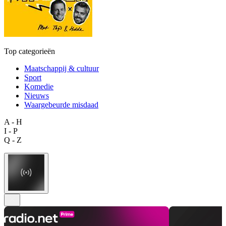
Top categorieën
Maatschappij & cultuur
Sport
Komedie
Nieuws
Waargebeurde misdaad
A - H
I - P
Q - Z