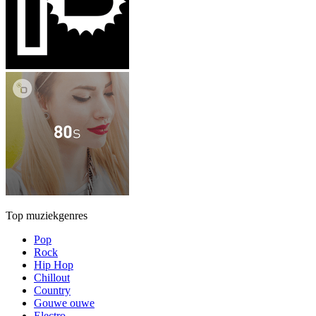
Top muziekgenres
Pop
Rock
Hip Hop
Chillout
Country
Gouwe ouwe
Electro