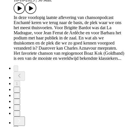
In deze voorlopig laatste aflevering van chansonpodcast
Enchanté keren we terug naar de basis, de plek waar we ons
het meest thuisvoelen. Voor Brigitte Bardot was dat La
Madrague, voor Jean Ferrat de Ardèche en voor Barbara het
podium met haar publiek in de zaal. En wat als we
thuiskomen en de plek die we zo goed kennen voorgoed
veranderd is? Daarover kan Charles Aznavour meepraten.
Het favoriete chanson van regiogenoot Boaz Kok (Goldband)
is een van de mooiste en wereldwijd bekendste klassiekers...
1
2
3
4
5
6