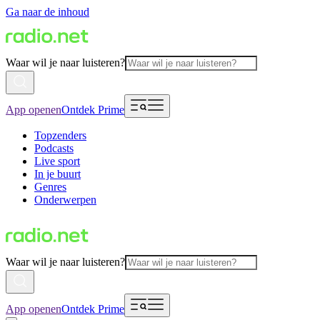
Ga naar de inhoud
Waar wil je naar luisteren?
App openen
Ontdek Prime
Topzenders
Podcasts
Live sport
In je buurt
Genres
Onderwerpen
Waar wil je naar luisteren?
App openen
Ontdek Prime