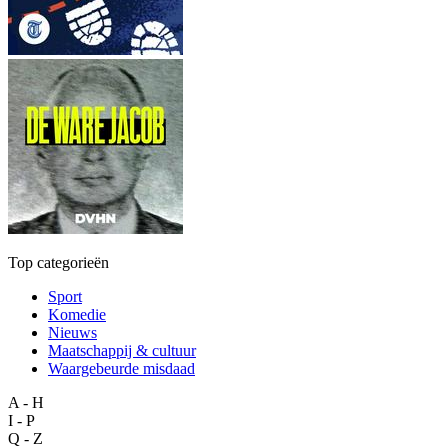
Top categorieën
Sport
Komedie
Nieuws
Maatschappij & cultuur
Waargebeurde misdaad
A - H
I - P
Q - Z