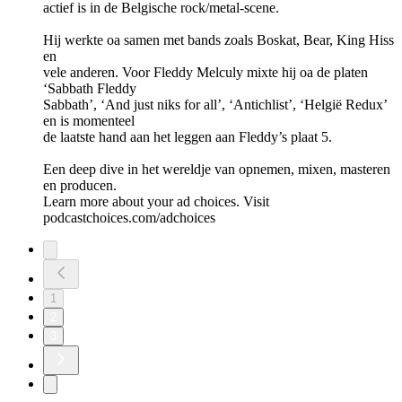
actief is in de Belgische rock/metal-scene.
Hij werkte oa samen met bands zoals Boskat, Bear, King Hiss
en
vele anderen. Voor Fleddy Melculy mixte hij oa de platen
‘Sabbath Fleddy
Sabbath’, ‘And just niks for all’, ‘Antichlist’, ‘Helgië Redux’
en is momenteel
de laatste hand aan het leggen aan Fleddy’s plaat 5.
Een deep dive in het wereldje van opnemen, mixen, masteren
en producen.
Learn more about your ad choices. Visit
podcastchoices.com/adchoices
1
2
3