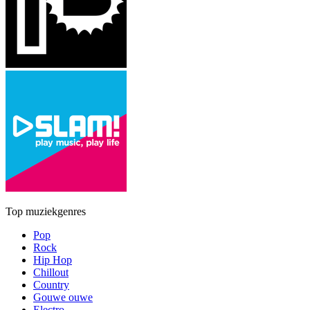
Top muziekgenres
Pop
Rock
Hip Hop
Chillout
Country
Gouwe ouwe
Electro