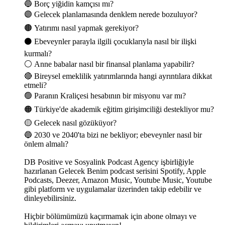
🔵 Borç yiğidin kamçısı mı?
🟣 Gelecek planlamasında denklem nerede bozuluyor?
🟤 Yatırımı nasıl yapmak gerekiyor?
⚫️ Ebeveynler parayla ilgili çocuklarıyla nasıl bir ilişki
kurmalı?
⚪️ Anne babalar nasıl bir finansal planlama yapabilir?
🔴 Bireysel emeklilik yatırımlarında hangi ayrıntılara dikkat
etmeli?
🟢 Paranın Kraliçesi hesabının bir misyonu var mı?
🟠 Türkiye'de akademik eğitim girişimciliği destekliyor mu?
🟡 Gelecek nasıl gözüküyor?
🔵 2030 ve 2040'ta bizi ne bekliyor; ebeveynler nasıl bir
önlem almalı?
DB Positive ve Sosyalink Podcast Agency işbirliğiyle
hazırlanan Gelecek Benim podcast serisini Spotify, Apple
Podcasts, Deezer, Amazon Music, Youtube Music, Youtube
gibi platform ve uygulamalar üzerinden takip edebilir ve
dinleyebilirsiniz.
Hiçbir bölümümüzü kaçırmamak için abone olmayı ve