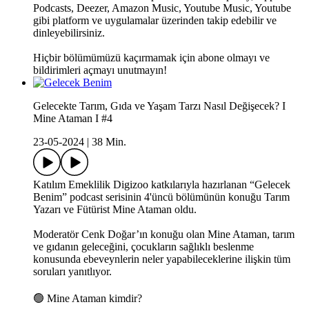
Podcasts, Deezer, Amazon Music, Youtube Music, Youtube
gibi platform ve uygulamalar üzerinden takip edebilir ve
dinleyebilirsiniz.
Hiçbir bölümümüzü kaçırmamak için abone olmayı ve
bildirimleri açmayı unutmayın!
Gelecekte Tarım, Gıda ve Yaşam Tarzı Nasıl Değişecek? I
Mine Ataman I #4
23-05-2024
|
38 Min.
Katılım Emeklilik Digizoo katkılarıyla hazırlanan “Gelecek
Benim” podcast serisinin 4'üncü bölümünün konuğu Tarım
Yazarı ve Fütürist Mine Ataman oldu.
Moderatör Cenk Doğar’ın konuğu olan Mine Ataman, tarım
ve gıdanın geleceğini, çocukların sağlıklı beslenme
konusunda ebeveynlerin neler yapabileceklerine ilişkin tüm
soruları yanıtlıyor.
🟢 Mine Ataman kimdir?