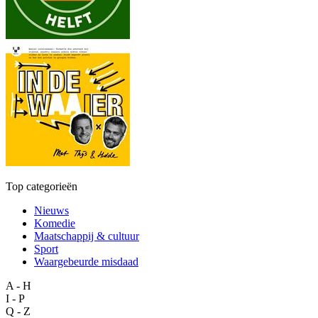
Top categorieën
Nieuws
Komedie
Maatschappij & cultuur
Sport
Waargebeurde misdaad
A - H
I - P
Q - Z