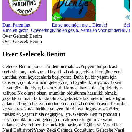
Dam Parenting
En ze noemden me... Dientje!
Sche
Kind en gezin, Opvoeding
Kind en gezin, Verhalen voor kinderen
Kin
Over Gelecek Benim
Over Gelecek Benim
Over Gelecek Benim
Gelecek Benim podcast’inden merhaba…Yepyeni bir podcast
serisiyle karşınızdayız…Hayat hızla akıp geçiyor. Her güne yeni
umutlar, yeni heyecanlarla başlıyoruz. Daha iyi bir yaşam için
çalışıyor, çocuklarımızın geleceği için hayaller kuruyoruz.Bazen
hayat güzellikleriyle, bazen zorluklarıyla, bazen de sürprizleriyle
geliyor. Ne olursa olsun, mümkün olduğunca hazırlıklı olmak,
yaşadıklarımızın farkında olmak, gelecekte bizi nelerin beklediğini
anlamak bugün her zamankinden daha fazla önem taşıyor.Teknoloji
ve yapay zekayla birlikte yepyeni bir dünya doğuyor; sektörler,
meslekler, yaşam hızla değişiyor. İşte, Gelecek Benim podcast’i
başta çocuklarımızın geleceği olmak üzere bugünü ve yarını
anlamak, size rehberlik etmek için başlıyor. Eğitim ve Meslekler
Nasıl Değişiyor?Yapay Zekâ Çağında Çocuğumu Geleceğe Nasıl