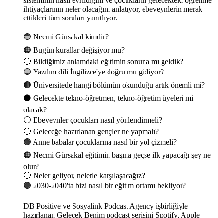
sisteminin nasıl evrildiğini ve çocukların gelecekteki öğrenme
ihtiyaçlarının neler olacağını anlatıyor, ebeveynlerin merak
ettikleri tüm soruları yanıtlıyor.
🟢 Necmi Gürsakal kimdir?
🟠 Bugün kurallar değişiyor mu?
🔵 Bildiğimiz anlamdaki eğitimin sonuna mı geldik?
🟣 Yazılım dili İngilizce'ye doğru mu gidiyor?
🟤 Üniversitede hangi bölümün okunduğu artık önemli mi?
⚫️ Gelecekte tekno-öğretmen, tekno-öğretim üyeleri mi
olacak?
⚪️ Ebeveynler çocukları nasıl yönlendirmeli?
🔴 Geleceğe hazırlanan gençler ne yapmalı?
🟢 Anne babalar çocuklarına nasıl bir yol çizmeli?
🟠 Necmi Gürsakal eğitimin başına geçse ilk yapacağı şey ne
olur?
🔵 Neler geliyor, nelerle karşılaşacağız?
🟣 2030-2040'ta bizi nasıl bir eğitim ortamı bekliyor?
DB Positive ve Sosyalink Podcast Agency işbirliğiyle
hazırlanan Gelecek Benim podcast serisini Spotify, Apple