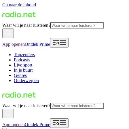
Ga naar de inhoud
Waar wil je naar luisteren?
App openen
Ontdek Prime
Topzenders
Podcasts
Live sport
In je buurt
Genres
Onderwerpen
Waar wil je naar luisteren?
App openen
Ontdek Prime