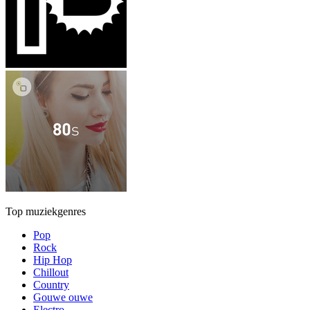
Top muziekgenres
Pop
Rock
Hip Hop
Chillout
Country
Gouwe ouwe
Electro