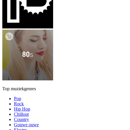
Top muziekgenres
Pop
Rock
Hip Hop
Chillout
Country
Gouwe ouwe
Electro