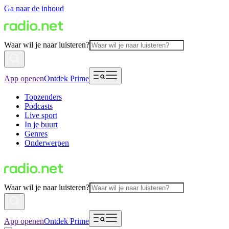
Ga naar de inhoud
Waar wil je naar luisteren?
App openen
Ontdek Prime
Topzenders
Podcasts
Live sport
In je buurt
Genres
Onderwerpen
Waar wil je naar luisteren?
App openen
Ontdek Prime