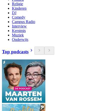
Religie
Kinderen
DJ
Comedy
Campus Radio
Interview
Kerstmis
Muziek
Onderwijs
Top podcasts