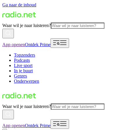
Ga naar de inhoud
Waar wil je naar luisteren?
App openen
Ontdek Prime
Topzenders
Podcasts
Live sport
In je buurt
Genres
Onderwerpen
Waar wil je naar luisteren?
App openen
Ontdek Prime