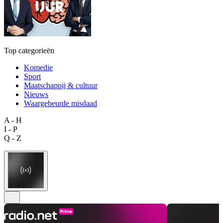
Top categorieën
Komedie
Sport
Maatschappij & cultuur
Nieuws
Waargebeurde misdaad
A - H
I - P
Q - Z