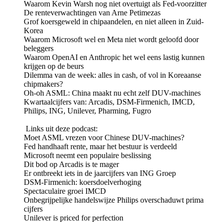
Waarom Kevin Warsh nog niet overtuigt als Fed-voorzitter
De renteverwachtingen van Arne Petimezas
Grof koersgeweld in chipaandelen, en niet alleen in Zuid-
Korea
Waarom Microsoft wel en Meta niet wordt geloofd door
beleggers
Waarom OpenAI en Anthropic het wel eens lastig kunnen
krijgen op de beurs
Dilemma van de week: alles in cash, of vol in Koreaanse
chipmakers?
Oh-oh ASML: China maakt nu echt zelf DUV-machines
Kwartaalcijfers van: Arcadis, DSM-Firmenich, IMCD,
Philips, ING, Unilever, Pharming, Fugro
Links uit deze podcast:
Moet ASML vrezen voor Chinese DUV-machines?
Fed handhaaft rente, maar het bestuur is verdeeld
Microsoft neemt een populaire beslissing
Dit bod op Arcadis is te mager
Er ontbreekt iets in de jaarcijfers van ING Groep
DSM-Firmenich: koersdoelverhoging
Spectaculaire groei IMCD
Onbegrijpelijke handelswijze Philips overschaduwt prima
cijfers
Unilever is priced for perfection