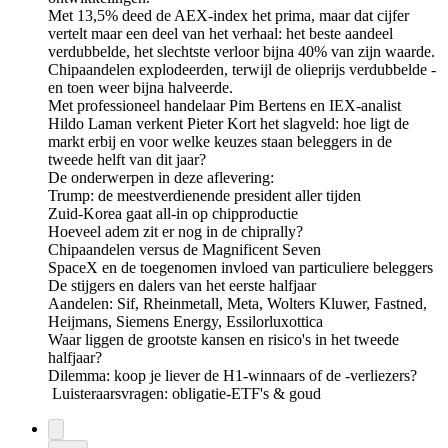
Met 13,5% deed de AEX-index het prima, maar dat cijfer
vertelt maar een deel van het verhaal: het beste aandeel
verdubbelde, het slechtste verloor bijna 40% van zijn waarde.
Chipaandelen explodeerden, terwijl de olieprijs verdubbelde -
en toen weer bijna halveerde.
Met professioneel handelaar Pim Bertens en IEX-analist
Hildo Laman verkent Pieter Kort het slagveld: hoe ligt de
markt erbij en voor welke keuzes staan beleggers in de
tweede helft van dit jaar?
De onderwerpen in deze aflevering:
Trump: de meestverdienende president aller tijden
Zuid-Korea gaat all-in op chipproductie
Hoeveel adem zit er nog in de chiprally?
Chipaandelen versus de Magnificent Seven
SpaceX en de toegenomen invloed van particuliere beleggers
De stijgers en dalers van het eerste halfjaar
Aandelen: Sif, Rheinmetall, Meta, Wolters Kluwer, Fastned,
Heijmans, Siemens Energy, Essilorluxottica
Waar liggen de grootste kansen en risico's in het tweede
halfjaar?
Dilemma: koop je liever de H1-winnaars of de -verliezers?
Luisteraarsvragen: obligatie-ETF's & goud