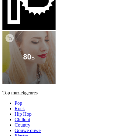
Top muziekgenres
Pop
Rock
Hip Hop
Chillout
Country
Gouwe ouwe
Electro