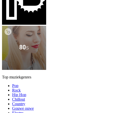
Top muziekgenres
Pop
Rock
Hip Hop
Chillout
Country
Gouwe ouwe
Electro