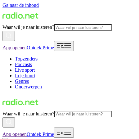
Ga naar de inhoud
Waar wil je naar luisteren?
App openen
Ontdek Prime
Topzenders
Podcasts
Live sport
In je buurt
Genres
Onderwerpen
Waar wil je naar luisteren?
App openen
Ontdek Prime