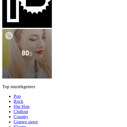
Top muziekgenres
Pop
Rock
Hip Hop
Chillout
Country
Gouwe ouwe
Electro