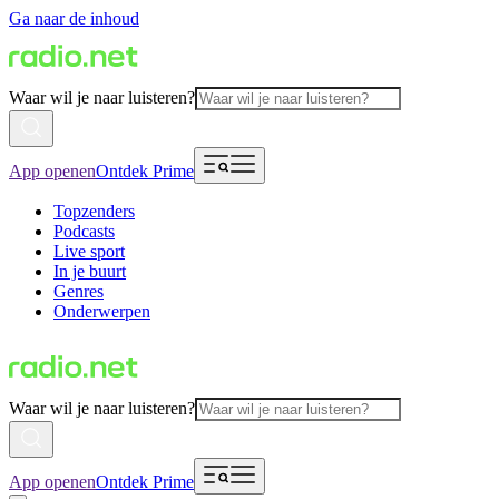
Ga naar de inhoud
Waar wil je naar luisteren?
App openen
Ontdek Prime
Topzenders
Podcasts
Live sport
In je buurt
Genres
Onderwerpen
Waar wil je naar luisteren?
App openen
Ontdek Prime