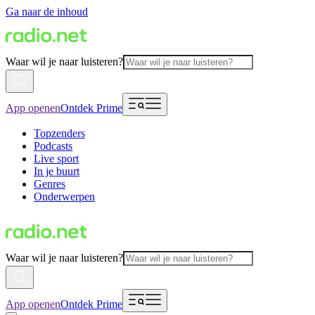
Ga naar de inhoud
Waar wil je naar luisteren?
App openen
Ontdek Prime
Topzenders
Podcasts
Live sport
In je buurt
Genres
Onderwerpen
Waar wil je naar luisteren?
App openen
Ontdek Prime