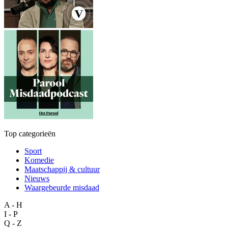
Top categorieën
Sport
Komedie
Maatschappij & cultuur
Nieuws
Waargebeurde misdaad
A - H
I - P
Q - Z