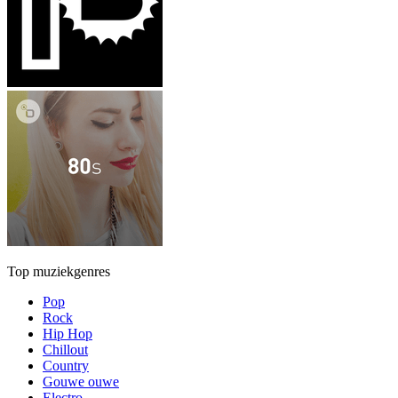
Top muziekgenres
Pop
Rock
Hip Hop
Chillout
Country
Gouwe ouwe
Electro