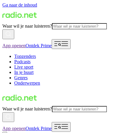
Ga naar de inhoud
Waar wil je naar luisteren?
App openen
Ontdek Prime
Topzenders
Podcasts
Live sport
In je buurt
Genres
Onderwerpen
Waar wil je naar luisteren?
App openen
Ontdek Prime