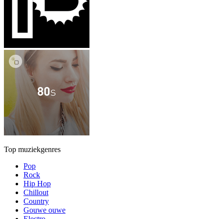
Top muziekgenres
Pop
Rock
Hip Hop
Chillout
Country
Gouwe ouwe
Electro