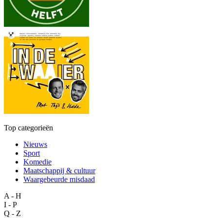
Top categorieën
Nieuws
Sport
Komedie
Maatschappij & cultuur
Waargebeurde misdaad
A - H
I - P
Q - Z