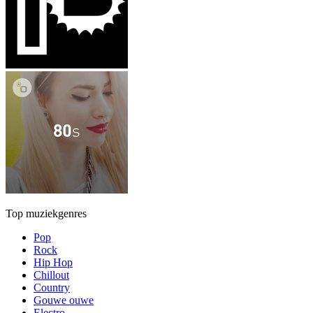
Top muziekgenres
Pop
Rock
Hip Hop
Chillout
Country
Gouwe ouwe
Electro