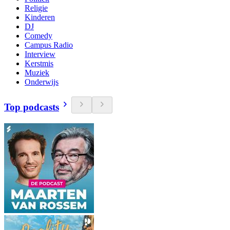
Religie
Kinderen
DJ
Comedy
Campus Radio
Interview
Kerstmis
Muziek
Onderwijs
Top podcasts