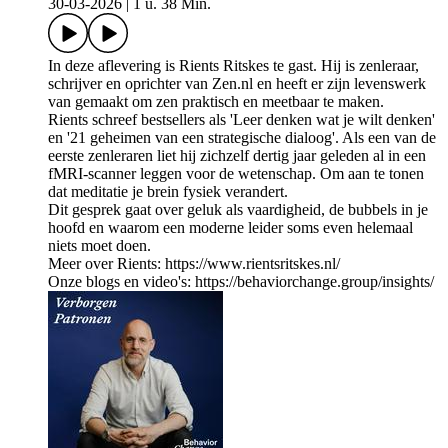
30-03-2026
|
1 u. 38 Min.
In deze aflevering is Rients Ritskes te gast. Hij is zenleraar,
schrijver en oprichter van Zen.nl en heeft er zijn levenswerk
van gemaakt om zen praktisch en meetbaar te maken.
Rients schreef bestsellers als 'Leer denken wat je wilt denken'
en '21 geheimen van een strategische dialoog'. Als een van de
eerste zenleraren liet hij zichzelf dertig jaar geleden al in een
fMRI-scanner leggen voor de wetenschap. Om aan te tonen
dat meditatie je brein fysiek verandert.
Dit gesprek gaat over geluk als vaardigheid, de bubbels in je
hoofd en waarom een moderne leider soms even helemaal
niets moet doen.
Meer over Rients: https://www.rientsritskes.nl/
Onze blogs en video's: https://behaviorchange.group/insights/