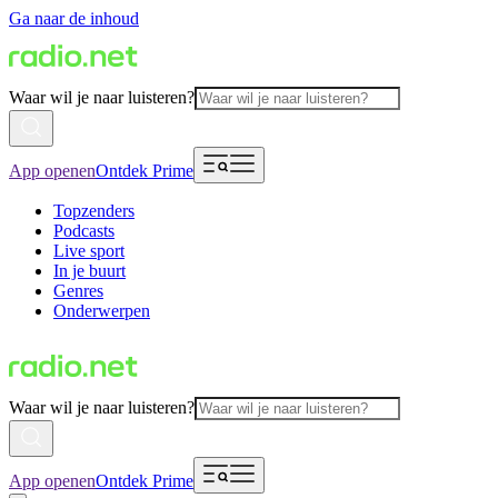
Ga naar de inhoud
Waar wil je naar luisteren?
App openen
Ontdek Prime
Topzenders
Podcasts
Live sport
In je buurt
Genres
Onderwerpen
Waar wil je naar luisteren?
App openen
Ontdek Prime