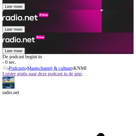
Leer meer
Leer meer
Leer meer
De podcast begint in
- 0 sec.
Podcasts
Maatschappij & cultuur
KNMI
Luister gratis naar deze podcast in de app:
radio.net