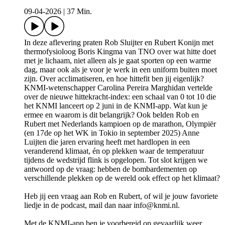
09-04-2026
|
37 Min.
In deze aflevering praten Rob Sluijter en Rubert Konijn met
thermofysioloog Boris Kingma van TNO over wat hitte doet
met je lichaam, niet alleen als je gaat sporten op een warme
dag, maar ook als je voor je werk in een uniform buiten moet
zijn. Over acclimatiseren, en hoe hittefit ben jij eigenlijk?
KNMI-wetenschapper Carolina Pereira Marghidan vertelde
over de nieuwe hittekracht-index: een schaal van 0 tot 10 die
het KNMI lanceert op 2 juni in de KNMI-app. Wat kun je
ermee en waarom is dit belangrijk? Ook belden Rob en
Rubert met Nederlands kampioen op de marathon, Olympiër
(en 17de op het WK in Tokio in september 2025) Anne
Luijten die jaren ervaring heeft met hardlopen in een
veranderend klimaat, én op plekken waar de temperatuur
tijdens de wedstrijd flink is opgelopen. Tot slot krijgen we
antwoord op de vraag: hebben de bombardementen op
verschillende plekken op de wereld ook effect op het klimaat?
Heb jij een vraag aan Rob en Rubert, of wil je jouw favoriete
liedje in de podcast, mail dan naar info@knmi.nl.
Met de KNMI-app ben je voorbereid op gevaarlijk weer.