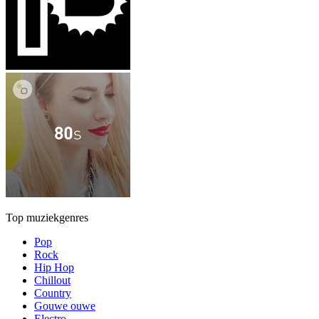
Top muziekgenres
Pop
Rock
Hip Hop
Chillout
Country
Gouwe ouwe
Electro