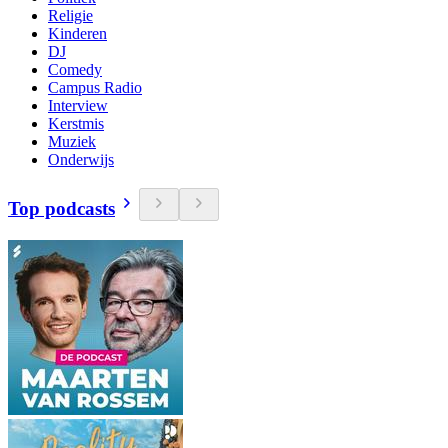
Religie
Kinderen
DJ
Comedy
Campus Radio
Interview
Kerstmis
Muziek
Onderwijs
Top podcasts