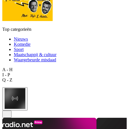
Top categorieën
Nieuws
Komedie
Sport
Maatschappij & cultuur
Waargebeurde misdaad
A - H
I - P
Q - Z