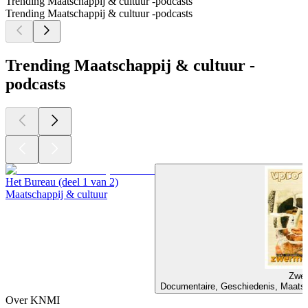
Trending Maatschappij & cultuur -podcasts
Trending Maatschappij & cultuur -podcasts
Trending Maatschappij & cultuur -
podcasts
Het Bureau (deel 1 van 2)
Maatschappij & cultuur
Zwer
Documentaire, Geschiedenis, Maatsch
Over KNMI