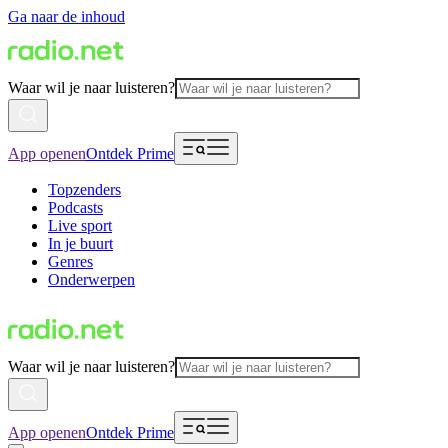
Ga naar de inhoud
Waar wil je naar luisteren?
App openen
Ontdek Prime
Topzenders
Podcasts
Live sport
In je buurt
Genres
Onderwerpen
Waar wil je naar luisteren?
App openen
Ontdek Prime