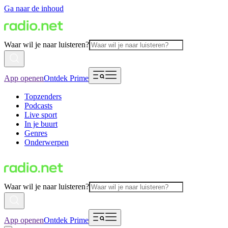
Ga naar de inhoud
Waar wil je naar luisteren?
App openen
Ontdek Prime
Topzenders
Podcasts
Live sport
In je buurt
Genres
Onderwerpen
Waar wil je naar luisteren?
App openen
Ontdek Prime