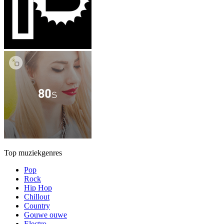
Top muziekgenres
Pop
Rock
Hip Hop
Chillout
Country
Gouwe ouwe
Electro