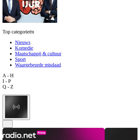
Top categorieën
Nieuws
Komedie
Maatschappij & cultuur
Sport
Waargebeurde misdaad
A - H
I - P
Q - Z