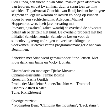
Ook Linda, een vriendin van Stine, maakte geen afspraken
van tevoren, en dat kwam haar duur te staan toen ze ging
scheiden. Topadvocaat Conchita van Rooij bedient het hogere
segment en legt uit waarom de kosten zo hoog op kunnen
lopen bij een vechtscheiding. Advocaat Michiel
Hoppenbrouwers heeft jaren ervaring met
‘toevoegingszaken’, zaken waarbij de overheid de advocaat
betaalt als je dat zelf niet kunt. De overheid probeert met het
initiatief Scheiden zonder Schade de kosten voor de
samenleving terug te dringen en vechtscheidingen te
voorkomen. Hierover vertelt programmamanager Anna van
Beuningen.
Scheiden met Stine werd gemaakt door Stine Jensen. Met
grote dank aan Jaime en Vicky Donata.
Eindredactie en montage: Tjitske Mussche
Opname-assistentie: Femke Bosma
Research: Sasha Ourikh
Productie: Madeleine Somers/Joachim van Trommel
Eindmix Alfred Koster
Tune: Rik Elstgeest
Overige muziek:
* Podington Bear: ‘Climbing the mountain’; ‘Back stairs’;