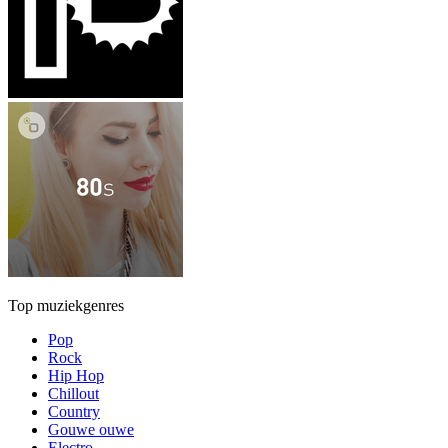
Top muziekgenres
Pop
Rock
Hip Hop
Chillout
Country
Gouwe ouwe
Electro