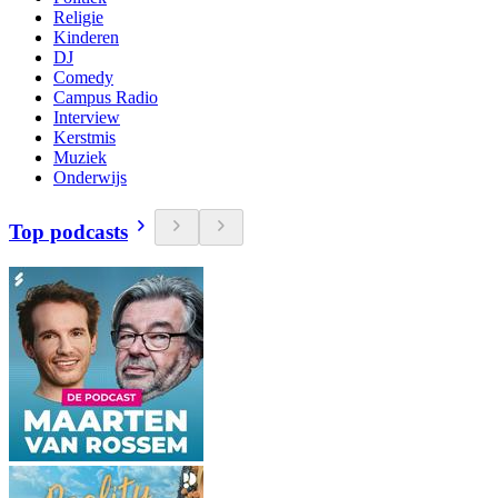
Religie
Kinderen
DJ
Comedy
Campus Radio
Interview
Kerstmis
Muziek
Onderwijs
Top podcasts