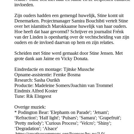
invloeden.
Zijn ouders hadden een gemengd huwelijk, Stine komt uit
Denemarken. Projectmanager Samira Bouchibti vertelt Stine
over het islamitisch Marokkaanse huwelijk van haar ouders.
Hoe heeft dat haar gevormd? Schrijver en journalist Frénk
van der Linden is openhartig over de vechtscheiding van zijn
ouders en de invloed daarvan op hem en zijn relaties.
Scheiden met Stine werd gemaakt door Stine Jensen. Met
grote dank aan Jaime en Vicky Donata.
Eindredactie en montage: Tjitske Mussche
Opname-assistentie: Femke Bosma
Research: Sasha Ourikh
Productie: Madeleine Somers/Joachim van Trommel
Eindmix Alfred Koster
Tune: Rik Elstgeest
Overige muziek:
* Podington Bear: 'Elephants on Parade'; ‘Jetsam';
‘Refraction'; 'Half light'; ‘Pulsars'; ‘Samara'; ‘Grapefruit';
'Pretty melody'; 'Curious Process'; ‘Velcro'; ‘Shiny';
‘Degradation'; ‘Alsace'
https://creativecommons.org/licenses/by-nc/3.0/