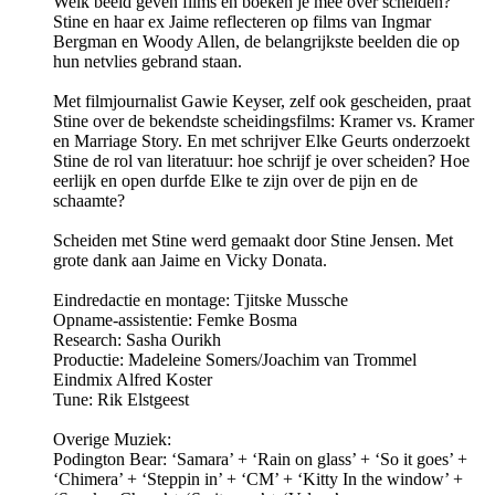
Welk beeld geven films en boeken je mee over scheiden?
Stine en haar ex Jaime reflecteren op films van Ingmar
Bergman en Woody Allen, de belangrijkste beelden die op
hun netvlies gebrand staan.
Met filmjournalist Gawie Keyser, zelf ook gescheiden, praat
Stine over de bekendste scheidingsfilms: Kramer vs. Kramer
en Marriage Story. En met schrijver Elke Geurts onderzoekt
Stine de rol van literatuur: hoe schrijf je over scheiden? Hoe
eerlijk en open durfde Elke te zijn over de pijn en de
schaamte?
Scheiden met Stine werd gemaakt door Stine Jensen. Met
grote dank aan Jaime en Vicky Donata.
Eindredactie en montage: Tjitske Mussche
Opname-assistentie: Femke Bosma
Research: Sasha Ourikh
Productie: Madeleine Somers/Joachim van Trommel
Eindmix Alfred Koster
Tune: Rik Elstgeest
Overige Muziek:
Podington Bear: ‘Samara’ + ‘Rain on glass’ + ‘So it goes’ +
‘Chimera’ + ‘Steppin in’ + ‘CM’ + ‘Kitty In the window’ +