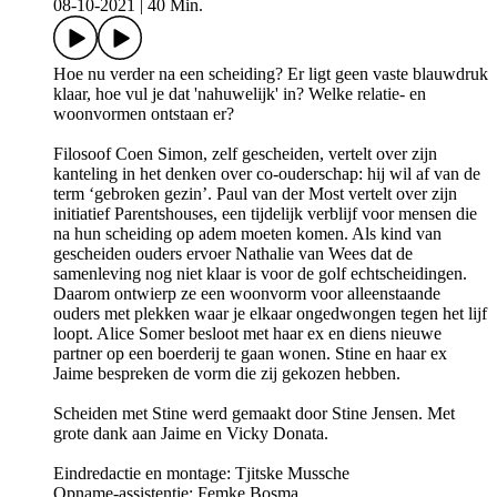
08-10-2021
|
40 Min.
Hoe nu verder na een scheiding? Er ligt geen vaste blauwdruk
klaar, hoe vul je dat 'nahuwelijk' in? Welke relatie- en
woonvormen ontstaan er?
Filosoof Coen Simon, zelf gescheiden, vertelt over zijn
kanteling in het denken over co-ouderschap: hij wil af van de
term ‘gebroken gezin’. Paul van der Most vertelt over zijn
initiatief Parentshouses, een tijdelijk verblijf voor mensen die
na hun scheiding op adem moeten komen. Als kind van
gescheiden ouders ervoer Nathalie van Wees dat de
samenleving nog niet klaar is voor de golf echtscheidingen.
Daarom ontwierp ze een woonvorm voor alleenstaande
ouders met plekken waar je elkaar ongedwongen tegen het lijf
loopt. Alice Somer besloot met haar ex en diens nieuwe
partner op een boerderij te gaan wonen. Stine en haar ex
Jaime bespreken de vorm die zij gekozen hebben.
Scheiden met Stine werd gemaakt door Stine Jensen. Met
grote dank aan Jaime en Vicky Donata.
Eindredactie en montage: Tjitske Mussche
Opname-assistentie: Femke Bosma