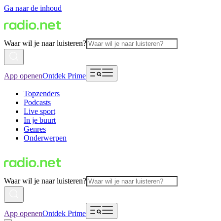
Ga naar de inhoud
Waar wil je naar luisteren?
App openen
Ontdek Prime
Topzenders
Podcasts
Live sport
In je buurt
Genres
Onderwerpen
Waar wil je naar luisteren?
App openen
Ontdek Prime