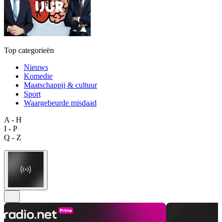
Top categorieën
Nieuws
Komedie
Maatschappij & cultuur
Sport
Waargebeurde misdaad
A - H
I - P
Q - Z