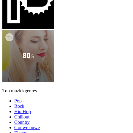
Top muziekgenres
Pop
Rock
Hip Hop
Chillout
Country
Gouwe ouwe
Electro