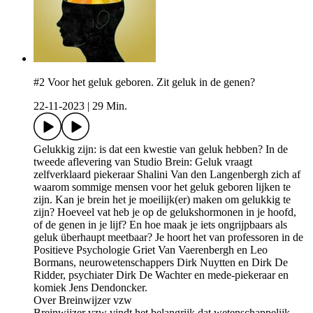
#2 Voor het geluk geboren. Zit geluk in de genen?
22-11-2023
|
29 Min.
Gelukkig zijn: is dat een kwestie van geluk hebben? In de
tweede aflevering van Studio Brein: Geluk vraagt
zelfverklaard piekeraar Shalini Van den Langenbergh zich af
waarom sommige mensen voor het geluk geboren lijken te
zijn. Kan je brein het je moeilijk(er) maken om gelukkig te
zijn? Hoeveel vat heb je op de gelukshormonen in je hoofd,
of de genen in je lijf? En hoe maak je iets ongrijpbaars als
geluk überhaupt meetbaar? Je hoort het van professoren in de
Positieve Psychologie Griet Van Vaerenbergh en Leo
Bormans, neurowetenschappers Dirk Nuytten en Dirk De
Ridder, psychiater Dirk De Wachter en mede-piekeraar en
komiek Jens Dendoncker.
Over Breinwijzer vzw
Breinwijzer vzw vindt het belangrijk dat wetenschappelijk