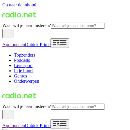
Ga naar de inhoud
Waar wil je naar luisteren?
App openen
Ontdek Prime
Topzenders
Podcasts
Live sport
In je buurt
Genres
Onderwerpen
Waar wil je naar luisteren?
App openen
Ontdek Prime