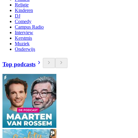
Religie
Kinderen
DJ
Comedy
Campus Radio
Interview
Kerstmis
Muziek
Onderwijs
Top podcasts