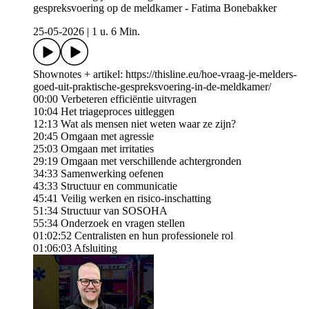
gespreksvoering op de meldkamer - Fatima Bonebakker
25-05-2026
|
1 u. 6 Min.
Shownotes + artikel: https://thisline.eu/hoe-vraag-je-melders-
goed-uit-praktische-gespreksvoering-in-de-meldkamer/
00:00 Verbeteren efficiëntie uitvragen
10:04 Het triageproces uitleggen
12:13 Wat als mensen niet weten waar ze zijn?
20:45 Omgaan met agressie
25:03 Omgaan met irritaties
29:19 Omgaan met verschillende achtergronden
34:33 Samenwerking oefenen
43:33 Structuur en communicatie
45:41 Veilig werken en risico-inschatting
51:34 Structuur van SOSOHA
55:34 Onderzoek en vragen stellen
01:02:52 Centralisten en hun professionele rol
01:06:03 Afsluiting