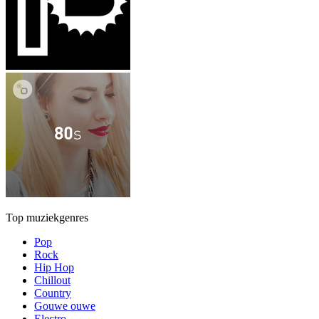
Top muziekgenres
Pop
Rock
Hip Hop
Chillout
Country
Gouwe ouwe
Electro