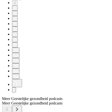
1
2
3
4
5
6
7
8
9
10
11
12
13
14
15
Meer Geestelijke gezondheid podcasts
Meer Geestelijke gezondheid podcasts