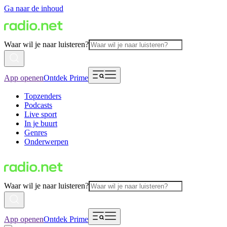
Ga naar de inhoud
Waar wil je naar luisteren?
App openen
Ontdek Prime
Topzenders
Podcasts
Live sport
In je buurt
Genres
Onderwerpen
Waar wil je naar luisteren?
App openen
Ontdek Prime