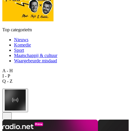
Top categorieën
Nieuws
Komedie
Sport
Maatschappij & cultuur
Waargebeurde misdaad
A - H
I - P
Q - Z