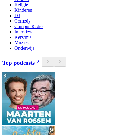
Religie
Kinderen
DJ
Comedy
Campus Radio
Interview
Kerstmis
Muziek
Onderwijs
Top podcasts