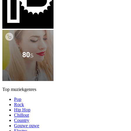
Top muziekgenres
Pop
Rock
Hip Hop
Chillout
Country
Gouwe ouwe
Electro