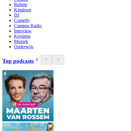
Religie
Kinderen
DJ
Comedy
Campus Radio
Interview
Kerstmis
Muziek
Onderwijs
Top podcasts