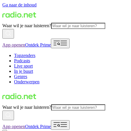
Ga naar de inhoud
Waar wil je naar luisteren?
App openen
Ontdek Prime
Topzenders
Podcasts
Live sport
In je buurt
Genres
Onderwerpen
Waar wil je naar luisteren?
App openen
Ontdek Prime