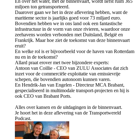
En over het water, met de binnenvaart, wordt liefst ruim 365
miljoen ton getransporteerd.
Daarover gaan we het in deze aflevering hebben, want de
maritieme sector is jaarlijks goed voor 73 miljard euro.
Bovendien hebben we in ons land ook een fantastische
infrastructuur in de vorm van onze rivieren, waardoor onze
zeehavens worden verbonden met Duitsland, België en
Frankrijk. Maar hoe ziet de toekomst van deze binnenvaart
eruit?
En welke rol is er bijvoorbeeld voor de haven van Rotterdam
nu en in de toekomst?
Allard praat erover met twee bijzondere experts:
Antoon van Coillie - CEO van ZULU Associates dat zich
inzet voor de commerciële exploitatie van emissievrije
schepen, die bovendien autonoom kunnen varen.
En Hendrik-Jan van Engelen - Directeur MCA Brabant,
gespecialiseerd in multimodale transport-projecten en hij is
ook CEO van Brabant Ports.
Alles over kansen en de uitdagingen in de binnenvaart.
Je hoort het in deze aflevering van de Transportwereld
Podcast.