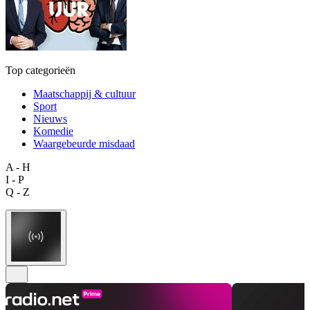
Top categorieën
Maatschappij & cultuur
Sport
Nieuws
Komedie
Waargebeurde misdaad
A - H
I - P
Q - Z