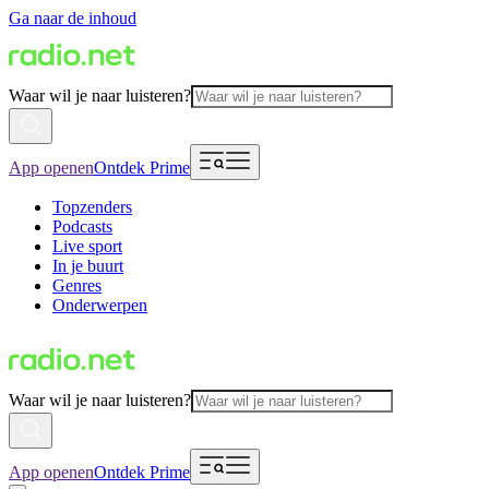
Ga naar de inhoud
Waar wil je naar luisteren?
App openen
Ontdek Prime
Topzenders
Podcasts
Live sport
In je buurt
Genres
Onderwerpen
Waar wil je naar luisteren?
App openen
Ontdek Prime