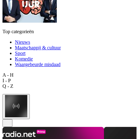
Top categorieën
Nieuws
Maatschappij & cultuur
Sport
Komedie
Waargebeurde misdaad
A - H
I - P
Q - Z