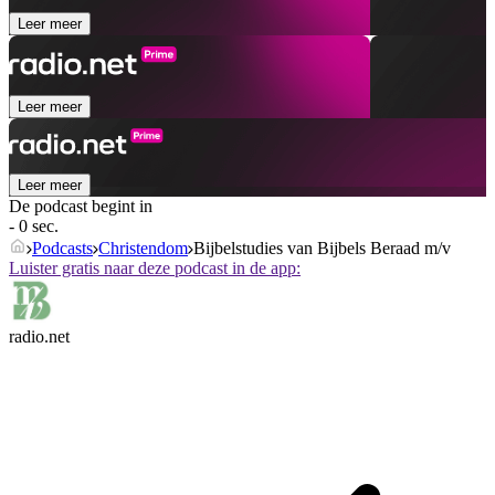
Leer meer
Leer meer
Leer meer
De podcast begint in
- 0 sec.
Podcasts
Christendom
Bijbelstudies van Bijbels Beraad m/v
Luister gratis naar deze podcast in de app:
radio.net