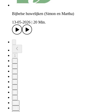
Bijbelse huwelijken (Simon en Martha)
13-05-2026
|
20 Min.
1
2
3
4
5
6
7
8
9
10
11