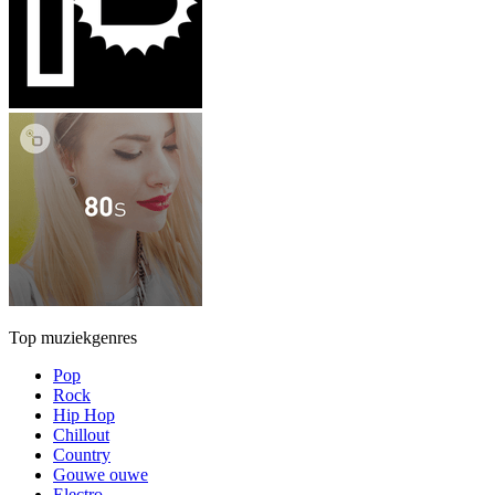
Top muziekgenres
Pop
Rock
Hip Hop
Chillout
Country
Gouwe ouwe
Electro