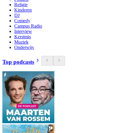
Religie
Kinderen
DJ
Comedy
Campus Radio
Interview
Kerstmis
Muziek
Onderwijs
Top podcasts