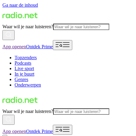
Ga naar de inhoud
Waar wil je naar luisteren?
App openen
Ontdek Prime
Topzenders
Podcasts
Live sport
In je buurt
Genres
Onderwerpen
Waar wil je naar luisteren?
App openen
Ontdek Prime