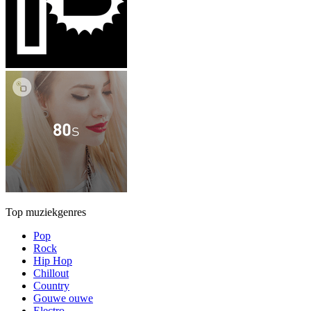
Top muziekgenres
Pop
Rock
Hip Hop
Chillout
Country
Gouwe ouwe
Electro