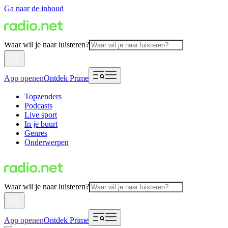
Ga naar de inhoud
Waar wil je naar luisteren?
App openen
Ontdek Prime
Topzenders
Podcasts
Live sport
In je buurt
Genres
Onderwerpen
Waar wil je naar luisteren?
App openen
Ontdek Prime