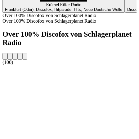
Krümel Käfer Radio
Frankfurt (Oder), Discofox, Hitparade, Hits, Neue Deutsche Welle
Discof
Over 100% Discofox von Schlagerplanet Radio
Over 100% Discofox von Schlagerplanet Radio
Over 100% Discofox von Schlagerplanet
Radio
(100)
De website van het radiostation