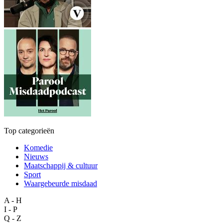
Top categorieën
Komedie
Nieuws
Maatschappij & cultuur
Sport
Waargebeurde misdaad
A - H
I - P
Q - Z