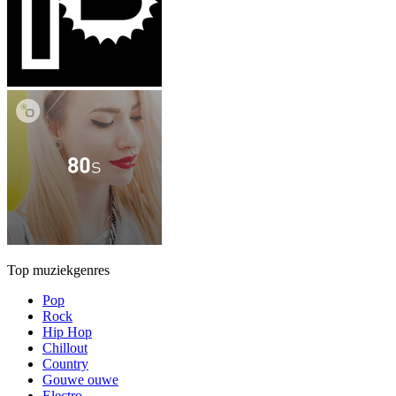
Top muziekgenres
Pop
Rock
Hip Hop
Chillout
Country
Gouwe ouwe
Electro