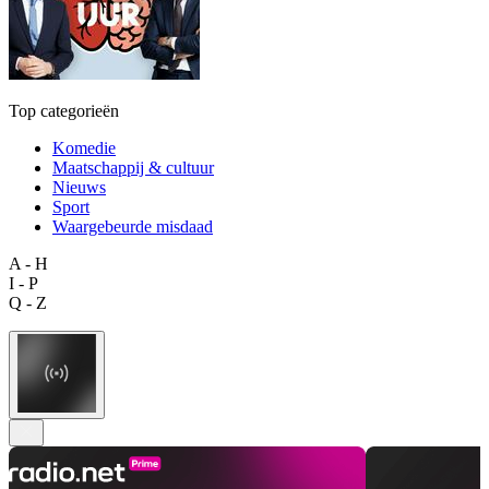
Top categorieën
Komedie
Maatschappij & cultuur
Nieuws
Sport
Waargebeurde misdaad
A - H
I - P
Q - Z