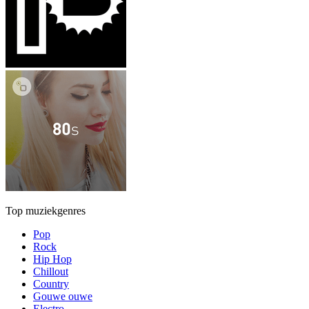
Top muziekgenres
Pop
Rock
Hip Hop
Chillout
Country
Gouwe ouwe
Electro