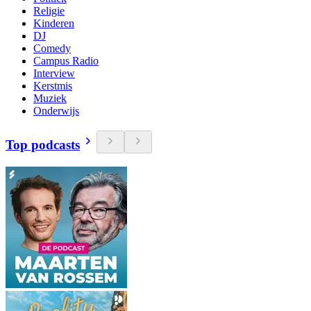
Religie
Kinderen
DJ
Comedy
Campus Radio
Interview
Kerstmis
Muziek
Onderwijs
Top podcasts