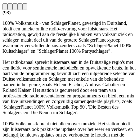
(98)
100% Volksmusik - van SchlagerPlanet, gevestigd in Duitsland,
biedt een unieke online radio-ervaring voor luisteraars. Het
radiostation, gewijd aan de feestelijke klanken van volksmuziek en
schlager, maakt deel uit van de grotere SchlagerPlanet-groep,
waaronder verschillende zus-zenders zoals "SchlagerPlanet 100%
Kultschlager" en "SchlagerPlanet 100% Partyschlager".
Het radiokanaal spreekt luisteraars aan in de Duitstalige regio's met
een liefde voor sentimentele melodieën en opwekkende beats. In het
hart van de programmering bevindt zich een uitgebreide selectie van
Duitse volksmuziek en Schlager, met enkele van de bekendste
namen in het genre, zoals Helene Fischer, Andreas Gabalier en
Roland Kaiser. Het station is gecureerd door een team van
professionele radiopresentatoren en programmeurs en biedt een mix
van live-uitzendingen en zorgvuldig samengestelde playlists, zoals
'SchlagerPlanet 100% Volksmusik Top 50', 'Die Besten des
Schlagers' en 'Die Neuen im Schlager'.
100% Volksmusik praat niet alleen over muziek. Het station biedt
zijn luisteraars ook praktische updates over het weer en verkeer, en
belangrijke nieuwsupdates om ze verbonden te houden met de