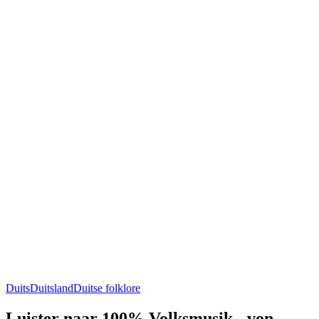
Duits
Duitsland
Duitse folklore
Luister naar 100% Volksmusik - von