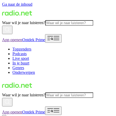
Ga naar de inhoud
Waar wil je naar luisteren?
App openen
Ontdek Prime
Topzenders
Podcasts
Live sport
In je buurt
Genres
Onderwerpen
Waar wil je naar luisteren?
App openen
Ontdek Prime