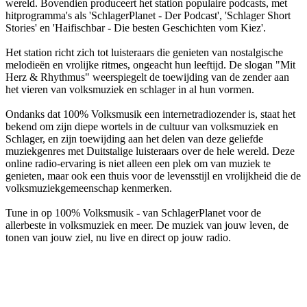
wereld. Bovendien produceert het station populaire podcasts, met
hitprogramma's als 'SchlagerPlanet - Der Podcast', 'Schlager Short
Stories' en 'Haifischbar - Die besten Geschichten vom Kiez'.
Het station richt zich tot luisteraars die genieten van nostalgische
melodieën en vrolijke ritmes, ongeacht hun leeftijd. De slogan "Mit
Herz & Rhythmus" weerspiegelt de toewijding van de zender aan
het vieren van volksmuziek en schlager in al hun vormen.
Ondanks dat 100% Volksmusik een internetradiozender is, staat het
bekend om zijn diepe wortels in de cultuur van volksmuziek en
Schlager, en zijn toewijding aan het delen van deze geliefde
muziekgenres met Duitstalige luisteraars over de hele wereld. Deze
online radio-ervaring is niet alleen een plek om van muziek te
genieten, maar ook een thuis voor de levensstijl en vrolijkheid die de
volksmuziekgemeenschap kenmerken.
Tune in op 100% Volksmusik - van SchlagerPlanet voor de
allerbeste in volksmuziek en meer. De muziek van jouw leven, de
tonen van jouw ziel, nu live en direct op jouw radio.
De website van het radiostation