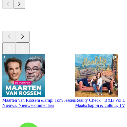
Top
podcasts
Maarten van Rossem &amp; Tom Jessen
Reality Check - B&B Vol Li
Nieuws, Nieuwscommentaar
Maatschappij & cultuur, TV 