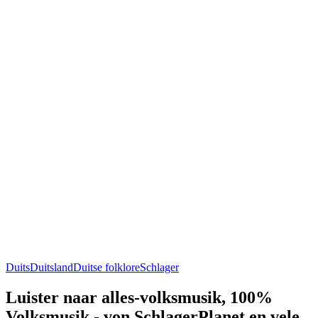
Duits
Duitsland
Duitse folklore
Schlager
Luister naar alles-volksmusik, 100%
Volksmusik - von SchlagerPlanet en vele