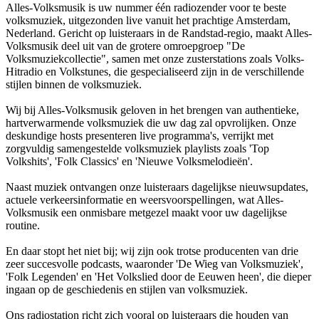
Alles-Volksmusik is uw nummer één radiozender voor te beste
volksmuziek, uitgezonden live vanuit het prachtige Amsterdam,
Nederland. Gericht op luisteraars in de Randstad-regio, maakt Alles-
Volksmusik deel uit van de grotere omroepgroep "De
Volksmuziekcollectie", samen met onze zusterstations zoals Volks-
Hitradio en Volkstunes, die gespecialiseerd zijn in de verschillende
stijlen binnen de volksmuziek.
Wij bij Alles-Volksmusik geloven in het brengen van authentieke,
hartverwarmende volksmuziek die uw dag zal opvrolijken. Onze
deskundige hosts presenteren live programma's, verrijkt met
zorgvuldig samengestelde volksmuziek playlists zoals 'Top
Volkshits', 'Folk Classics' en 'Nieuwe Volksmelodieën'.
Naast muziek ontvangen onze luisteraars dagelijkse nieuwsupdates,
actuele verkeersinformatie en weersvoorspellingen, wat Alles-
Volksmusik een onmisbare metgezel maakt voor uw dagelijkse
routine.
En daar stopt het niet bij; wij zijn ook trotse producenten van drie
zeer succesvolle podcasts, waaronder 'De Wieg van Volksmuziek',
'Folk Legenden' en 'Het Volkslied door de Eeuwen heen', die dieper
ingaan op de geschiedenis en stijlen van volksmuziek.
Ons radiostation richt zich vooral op luisteraars die houden van