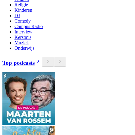
Religie
Kinderen
DJ
Comedy
Campus Radio
Interview
Kerstmis
Muziek
Onderwijs
Top podcasts