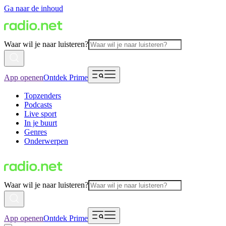
Ga naar de inhoud
Waar wil je naar luisteren?
App openen
Ontdek Prime
Topzenders
Podcasts
Live sport
In je buurt
Genres
Onderwerpen
Waar wil je naar luisteren?
App openen
Ontdek Prime