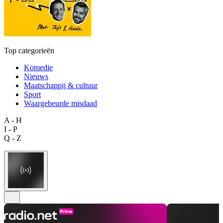
Top categorieën
Komedie
Nieuws
Maatschappij & cultuur
Sport
Waargebeurde misdaad
A - H
I - P
Q - Z