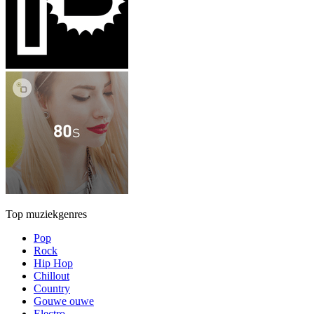
Top muziekgenres
Pop
Rock
Hip Hop
Chillout
Country
Gouwe ouwe
Electro