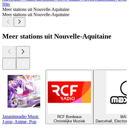
Hits
Meer stations uit Nouvelle-Aquitaine
Meer stations uit Nouvelle-Aquitaine
Meer stations uit Nouvelle-Aquitaine
Japanimradio Music
RCF Bordeaux
MAX
Christelijke Muziek
Dancehall, Electron
J-pop, Anime, Pop
Top
podcasts