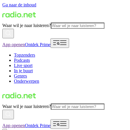
Ga naar de inhoud
Waar wil je naar luisteren?
App openen
Ontdek Prime
Topzenders
Podcasts
Live sport
In je buurt
Genres
Onderwerpen
Waar wil je naar luisteren?
App openen
Ontdek Prime