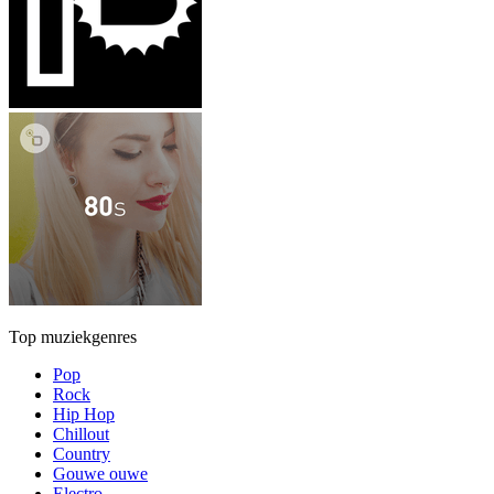
Top muziekgenres
Pop
Rock
Hip Hop
Chillout
Country
Gouwe ouwe
Electro