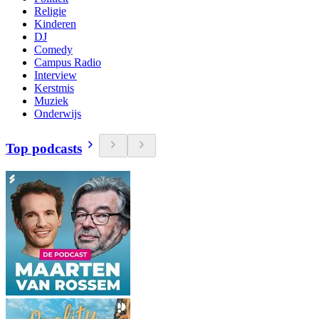
Religie
Kinderen
DJ
Comedy
Campus Radio
Interview
Kerstmis
Muziek
Onderwijs
Top podcasts