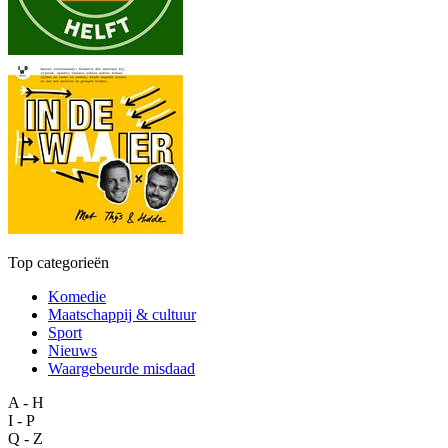
Top categorieën
Komedie
Maatschappij & cultuur
Sport
Nieuws
Waargebeurde misdaad
A - H
I - P
Q - Z