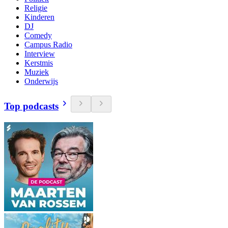
Religie
Kinderen
DJ
Comedy
Campus Radio
Interview
Kerstmis
Muziek
Onderwijs
Top podcasts