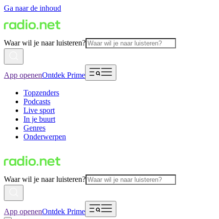
Ga naar de inhoud
Waar wil je naar luisteren?
App openen
Ontdek Prime
Topzenders
Podcasts
Live sport
In je buurt
Genres
Onderwerpen
Waar wil je naar luisteren?
App openen
Ontdek Prime