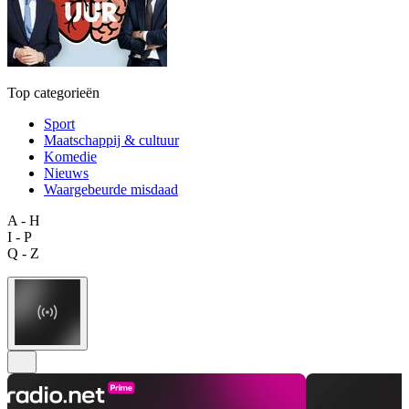
Top categorieën
Sport
Maatschappij & cultuur
Komedie
Nieuws
Waargebeurde misdaad
A - H
I - P
Q - Z