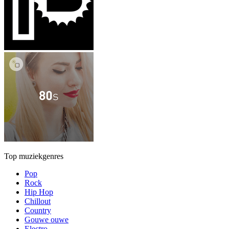
Top muziekgenres
Pop
Rock
Hip Hop
Chillout
Country
Gouwe ouwe
Electro