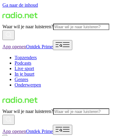
Ga naar de inhoud
Waar wil je naar luisteren?
App openen
Ontdek Prime
Topzenders
Podcasts
Live sport
In je buurt
Genres
Onderwerpen
Waar wil je naar luisteren?
App openen
Ontdek Prime