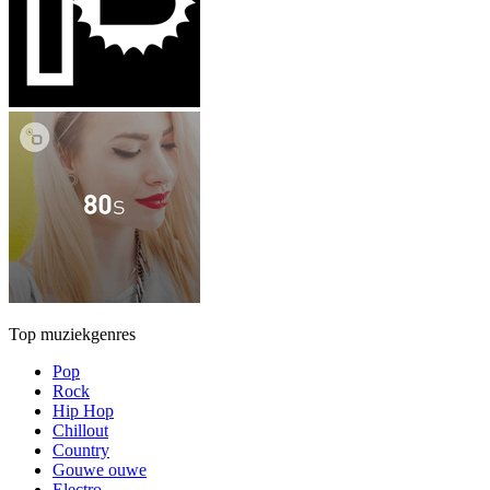
Top muziekgenres
Pop
Rock
Hip Hop
Chillout
Country
Gouwe ouwe
Electro