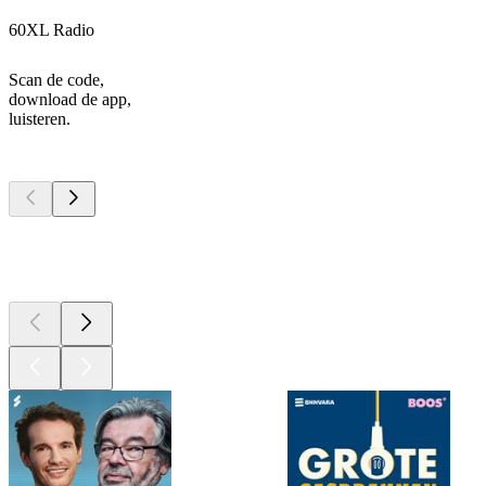
60XL Radio
Scan de code,
download de app,
luisteren.
Top
podcasts
Top
podcasts
Top
podcasts