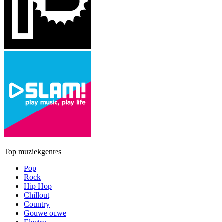
Top muziekgenres
Pop
Rock
Hip Hop
Chillout
Country
Gouwe ouwe
Electro