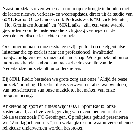
Naast muziek, streven we ernaar om u op de hoogte te houden met
de laatste nieuws, verkeers- en weersupdates, direct uit de studio van
60XL Radio. Onze handelsmerk Podcasts zoals "Muziek Minute",
"Het Groningen Journal" en "60XL talks" zijn een vaste waarde
geworden voor de luisteraars die zich graag verdiepen in de
verhalen en discussies achter de muziek.
Ons programma en muziekstrategie zijn gericht op de eigentijdse
luisteraar die op zoek is naar een professioneel, kwalitatief
hoogwaardig en divers muzikaal landschap. We zijn bekend om ons
indrukwekkende aanbod aan tracks die de essentie van de
Nederlandse muziekcultuur onderstrepen.
Bij 60XL Radio besteden we grote zorg aan onze "Altijd de beste
muziek" houding. Deze belofte is verweven in alles wat we doen,
van het selecteren van onze muziek tot het maken van onze
programmering.
Ankerend op sport en fitness wijdt 60XL Sport Radio, onze
zusterkanaal, aan live verslaggeving van evenementen rond de
lokale teams zoals FC Groningen. Op religieus gebied presenteren
wij "Zondagochtend rust", een wekelijkse serie waarin verschillende
religieuze onderwerpen worden besproken.