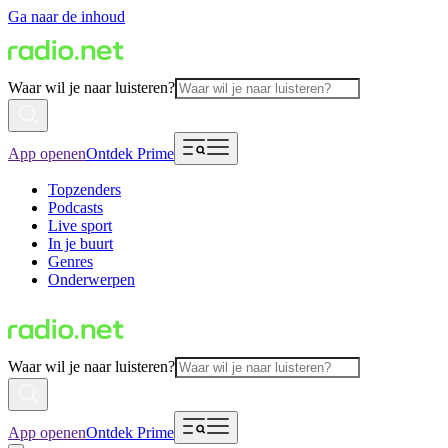
Ga naar de inhoud
Waar wil je naar luisteren?
App openen
Ontdek Prime
Topzenders
Podcasts
Live sport
In je buurt
Genres
Onderwerpen
Waar wil je naar luisteren?
App openen
Ontdek Prime