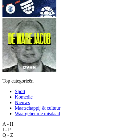
Top categorieën
Sport
Komedie
Nieuws
Maatschappij & cultuur
Waargebeurde misdaad
A - H
I - P
Q - Z