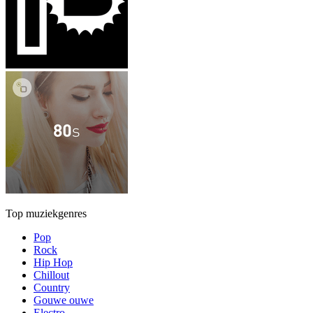
Top muziekgenres
Pop
Rock
Hip Hop
Chillout
Country
Gouwe ouwe
Electro