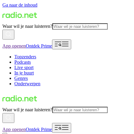
Ga naar de inhoud
Waar wil je naar luisteren?
App openen
Ontdek Prime
Topzenders
Podcasts
Live sport
In je buurt
Genres
Onderwerpen
Waar wil je naar luisteren?
App openen
Ontdek Prime