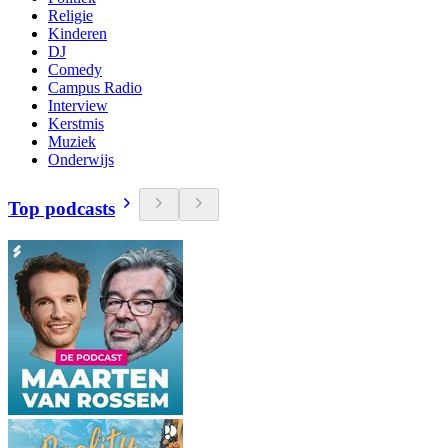
Religie
Kinderen
DJ
Comedy
Campus Radio
Interview
Kerstmis
Muziek
Onderwijs
Top podcasts