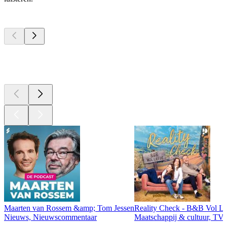
Top
podcasts
Top
podcasts
Top
podcasts
Maarten van Rossem &amp; Tom Jessen
Reality Check - B&B Vol Li
Nieuws, Nieuwscommentaar
Maatschappij & cultuur, TV 