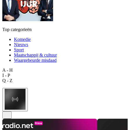
Top categorieën
Komedie
Nieuws
Sport
Maatschappij & cultuur
Waargebeurde misdaad
A - H
I - P
Q - Z