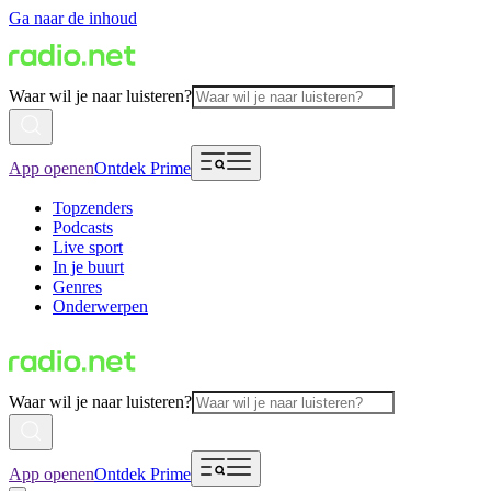
Ga naar de inhoud
Waar wil je naar luisteren?
App openen
Ontdek Prime
Topzenders
Podcasts
Live sport
In je buurt
Genres
Onderwerpen
Waar wil je naar luisteren?
App openen
Ontdek Prime