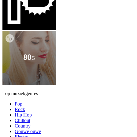
Top muziekgenres
Pop
Rock
Hip Hop
Chillout
Country
Gouwe ouwe
Electro