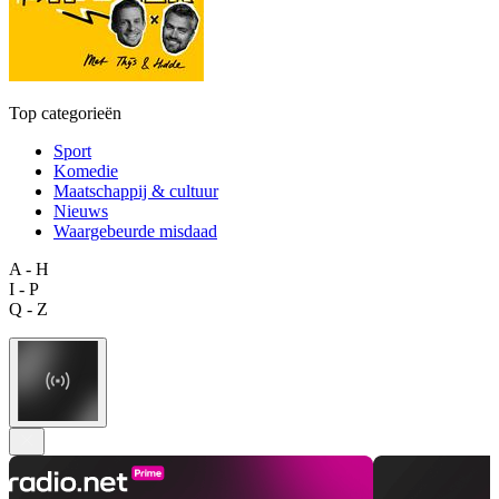
Top categorieën
Sport
Komedie
Maatschappij & cultuur
Nieuws
Waargebeurde misdaad
A - H
I - P
Q - Z