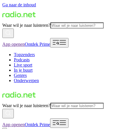
Ga naar de inhoud
Waar wil je naar luisteren?
App openen
Ontdek Prime
Topzenders
Podcasts
Live sport
In je buurt
Genres
Onderwerpen
Waar wil je naar luisteren?
App openen
Ontdek Prime