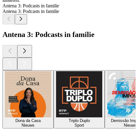
luisteren.
Antena 3: Podcasts in familie
Antena 3: Podcasts in familie
Antena 3: Podcasts in familie
Dona da Casa
Triplo Duplo
Demissão Impo
Nieuws
Sport
Nieuws
Top
podcasts