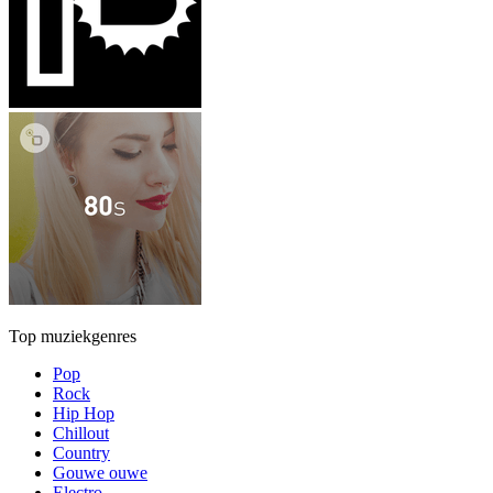
Top muziekgenres
Pop
Rock
Hip Hop
Chillout
Country
Gouwe ouwe
Electro