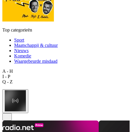
Top categorieën
Sport
Maatschappij & cultuur
Nieuws
Komedie
Waargebeurde misdaad
A - H
I - P
Q - Z