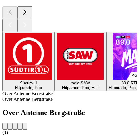
Südtirol 1
radio SAW
89.0 RTL
Hitparade, Pop
Hitparade, Pop, Hits
Hitparade, Pop,
Over Antenne Bergstraße
Over Antenne Bergstraße
Over Antenne Bergstraße
(1)