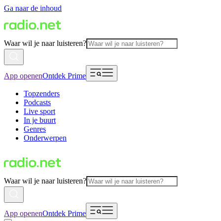
Ga naar de inhoud
Waar wil je naar luisteren?
App openen
Ontdek Prime
Topzenders
Podcasts
Live sport
In je buurt
Genres
Onderwerpen
Waar wil je naar luisteren?
App openen
Ontdek Prime