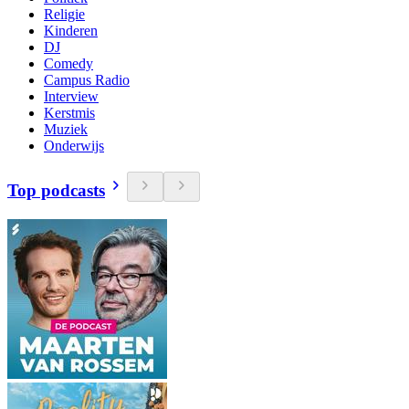
Religie
Kinderen
DJ
Comedy
Campus Radio
Interview
Kerstmis
Muziek
Onderwijs
Top podcasts