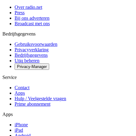
Over radio.net
Press
Bij ons adverteren
Broadcast met ons
Bedrijfsgegevens
Gebruiksvoorwaarden
Privacyverklaring
Bedrijfsgegevens
Utiq beheren
Privacy-Manager
Service
Contact
Apps
Hulp / Veelgestelde vragen
Prime abonnement
Apps
iPhone
iPad
Android