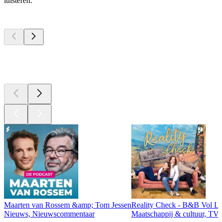
luisteren.
Top
podcasts
Top
podcasts
Top
podcasts
Maarten van Rossem &amp; Tom Jessen
Reality Check - B&B Vol Li
Nieuws, Nieuwscommentaar
Maatschappij & cultuur, TV 