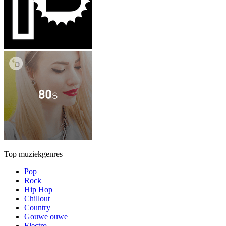
Top muziekgenres
Pop
Rock
Hip Hop
Chillout
Country
Gouwe ouwe
Electro