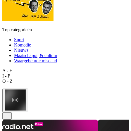
Top categorieën
Sport
Komedie
Nieuws
Maatschappij & cultuur
Waargebeurde misdaad
A - H
I - P
Q - Z