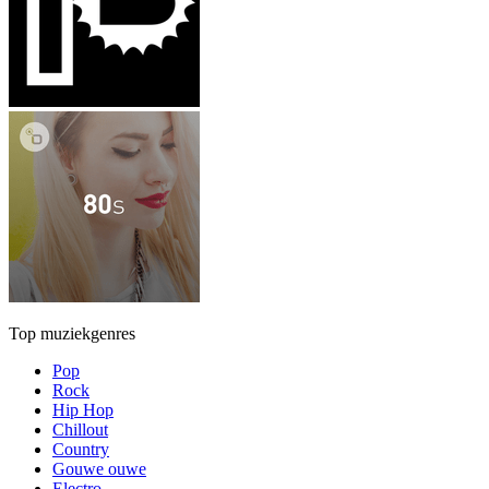
Top muziekgenres
Pop
Rock
Hip Hop
Chillout
Country
Gouwe ouwe
Electro