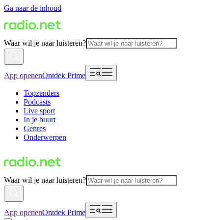
Ga naar de inhoud
Waar wil je naar luisteren?
App openen
Ontdek Prime
Topzenders
Podcasts
Live sport
In je buurt
Genres
Onderwerpen
Waar wil je naar luisteren?
App openen
Ontdek Prime