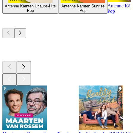
Antenne Kärn
Antenne Kärnten Urlaubs-Hits
Antenne Kärnten Sunrise
Pop
Pop
Pop
Top
podcasts
Top
podcasts
Top
podcasts