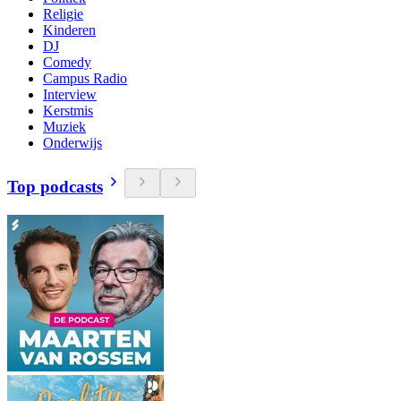
Religie
Kinderen
DJ
Comedy
Campus Radio
Interview
Kerstmis
Muziek
Onderwijs
Top podcasts