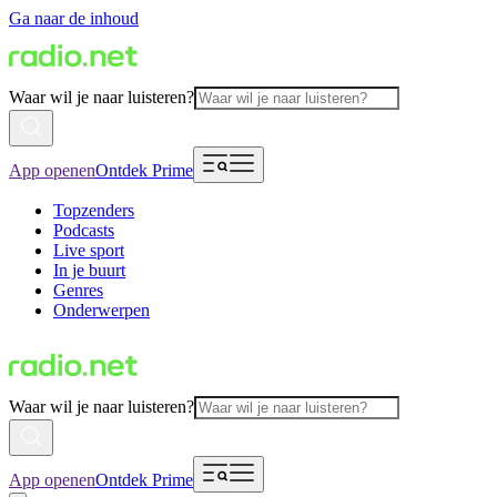
Ga naar de inhoud
Waar wil je naar luisteren?
App openen
Ontdek Prime
Topzenders
Podcasts
Live sport
In je buurt
Genres
Onderwerpen
Waar wil je naar luisteren?
App openen
Ontdek Prime