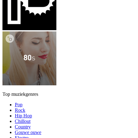
Top muziekgenres
Pop
Rock
Hip Hop
Chillout
Country
Gouwe ouwe
Electro