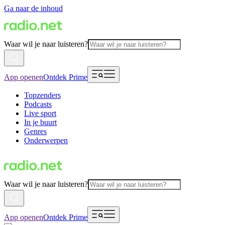
Ga naar de inhoud
Waar wil je naar luisteren?
App openen
Ontdek Prime
Topzenders
Podcasts
Live sport
In je buurt
Genres
Onderwerpen
Waar wil je naar luisteren?
App openen
Ontdek Prime