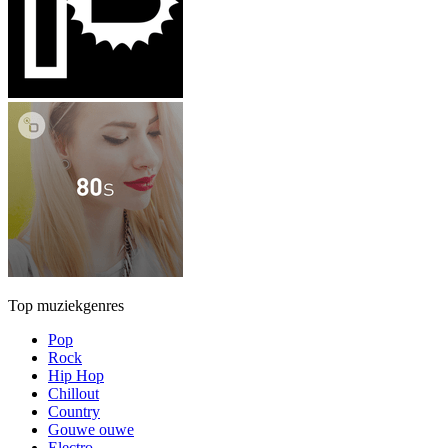
Top muziekgenres
Pop
Rock
Hip Hop
Chillout
Country
Gouwe ouwe
Electro