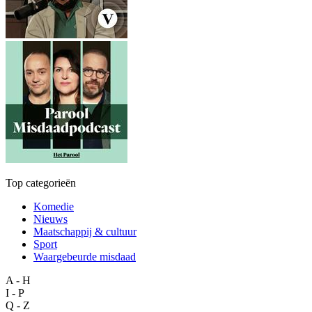
Top categorieën
Komedie
Nieuws
Maatschappij & cultuur
Sport
Waargebeurde misdaad
A - H
I - P
Q - Z