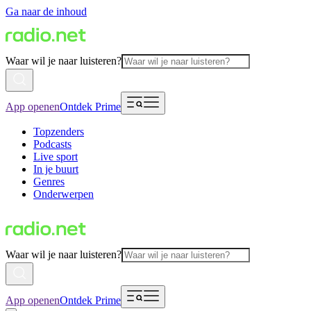
Ga naar de inhoud
Waar wil je naar luisteren?
App openen
Ontdek Prime
Topzenders
Podcasts
Live sport
In je buurt
Genres
Onderwerpen
Waar wil je naar luisteren?
App openen
Ontdek Prime