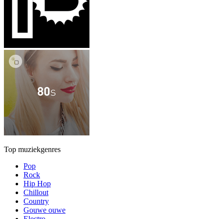
Top muziekgenres
Pop
Rock
Hip Hop
Chillout
Country
Gouwe ouwe
Electro